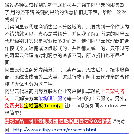
通过各种渠道找到凯铧互联科技并开通了阿里云的服务器
了,用的还不错,关键的是给的优惠折扣更不错，哈哈！这次
找对了！！
其实阿里云代理商销售是不分区域的，只要找到一个你认为
不错的就可以，真心是看缘分，并且我了解到所谓的阿里云
代理级别其实只是按业绩多少而定，他们阿里云代理商的合
作模式全是返佣或返点形式的，并且都是统一的，只不过有
的阿里云代理商对利润点的追求不同，所以折扣也不尽相
同。
阿里云代理商分为纯分销（只卖产品，无售后），技术服务
商，系统集成商等三大类，这就行成了阿里云代理商的合作
模式大体也分为这三种。
阿里云代理商凯铧互联为企业客户提供卓越的
上云架构咨
询
、云解决方案
架构设计服务
等一站式的上云服务。
另外，
免费安装
宝塔面板(bt.cn)，
让linux系统如同windows一
样简单！
爆款产品 阿里云服务器|云数据库|云安全0.6折起
详情访
问：
http://www.alibjyun.com/process.html