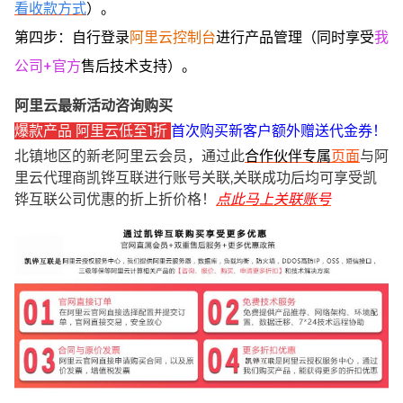
看收款方式
）。
第四步：自行登录
阿里云控制台
进行产品管理（同时享受
我
公司+官方
售后技术支持）。
阿里云最新活动咨询购买
爆款产品 阿里云低至1折
首次购买新客户额外赠送代金券！
北镇地区的新老阿里云会员，通过此
合作伙伴专属
页面
与阿
里云代理商凯铧互联进行账号关联,关联成功后均可享受凯
铧互联公司优惠的折上折价格！
点此马上关联账号