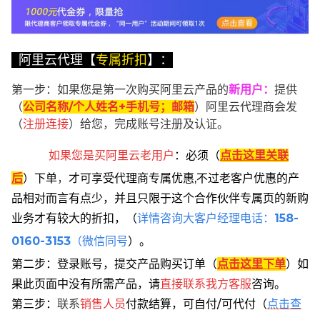
阿里云代理【
专属折扣
】：
第一步：如果您是第一次购买阿里云产品的
新用户
：
提供
（
公司名称/个人姓名+手机号；邮箱
）阿里云代理商会发
（
注册连接
）给您，完成账号注册及认证。
如果您是买阿里云
老用户
：
必须
（
点击这里关联
后
）
下单
，
才可享受代理商专属优惠,不过老客户优惠的产
品相对而言有点少，并且只限于这个合作伙伴专属页的新购
业务才有较大的折扣，
（
详情咨询大客户经理电话：
158-
0160-3153
（微信同号
）。
第二步：登录账号，提交产品购买订单（
点击这里下单
）
如
果此页面中没有所需产品，请
直接联系
我方客服
咨询。
第三步：
联系
销售人员
付款结算，可自付/可代付（
点击查