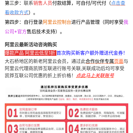
第三步：
联系
销售人员
付款结算，可自付/可代付（
点击查
看收款方式
）。
第四步：自行登录
阿里云控制台
进行产品管理（同时享受
我
公司+官方
售后技术支持）。
阿里云最新活动咨询购买
爆款产品 阿里云低至1折
首次购买新客户额外赠送代金券！
大石桥地区的新老阿里云会员，通过此
合作伙伴专属
页面
与
阿里云代理商凯铧互联进行账号关联,关联成功后均可享受
凯铧互联公司优惠的折上折价格！
点此马上关联账号