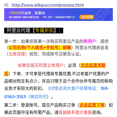
问：
http://www.alibjyun.com/process.html
阿里云代理【
专属折扣
】：
第一步：如果您是第一次购买阿里云产品的
新用户
：
提供
（
公司名称/个人姓名+手机号；邮箱
）阿里云代理商会发
（
注册连接
）给您，完成账号注册及认证。
如果您是买阿里云
老用户
：
必须
（
点击这里关联
后
）
下单
，
才可享受代理商专属优惠,不过老客户优惠的产
品相对而言有点少，并且只限于这个合作伙伴专属页的新购
业务才有较大的折扣，
（
详情咨询大客户经理电话：
158-
0160-3153
（微信同号
）。
第二步：登录账号，提交产品购买订单（
点击这里下单
）
如
果此页面中没有所需产品，请
直接联系
我方客服
咨询。