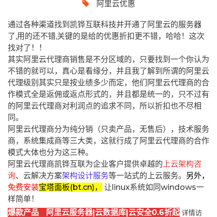
阿里云优惠
通过各种渠道找到凯铧互联科技并开通了阿里云的服务器
了,用的还不错,关键的是给的优惠折扣更不错，哈哈！这次
找对了！！
其实阿里云代理商销售是不分区域的，只要找到一个你认为
不错的就可以，真心是看缘分，并且我了解到所谓的阿里云
代理级别其实只是按业绩多少而定，他们阿里云代理商的合
作模式全是返佣或返点形式的，并且都是统一的，只不过有
的阿里云代理商对利润点的追求不同，所以折扣也不尽相
同。
阿里云代理商分为纯分销（只卖产品，无售后），技术服务
商，系统集成商等三大类，这就行成了阿里云代理商的合作
模式大体也分为这三种。
阿里云代理商凯铧互联为企业客户提供卓越的
上云架构咨
询
、云解决方案
架构设计服务
等一站式的上云服务。
另外，
免费安装
宝塔面板(bt.cn)，
让linux系统如同windows一
样简单！
爆款产品 阿里云服务器|云数据库|云安全0.6折起
详情访