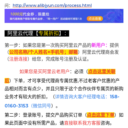
问：
http://www.alibjyun.com/process.html
阿里云代理【
专属折扣
】：
第一步：如果您是第一次购买阿里云产品的
新用户
：
提供
（
公司名称/个人姓名+手机号；邮箱
）阿里云代理商会发
（
注册连接
）给您，完成账号注册及认证。
如果您是买阿里云
老用户
：
必须
（
点击这里关联
后
）
下单
，
才可享受代理商专属优惠,不过老客户优惠的产
品相对而言有点少，并且只限于这个合作伙伴专属页的新购
业务才有较大的折扣，
（
详情咨询大客户经理电话：
158-
0160-3153
（微信同号
）。
第二步：登录账号，提交产品购买订单（
点击这里下单
）
如
果此页面中没有所需产品，请
直接联系
我方客服
咨询。