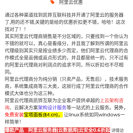
阿里云优惠
通过各种渠道找到凯铧互联科技并开通了阿里云的服务器
了,用的还不错,关键的是给的优惠折扣更不错，哈哈！这次
找对了！！
其实阿里云代理商销售是不分区域的，只要找到一个你认为
不错的就可以，真心是看缘分，并且我了解到所谓的阿里云
代理级别其实只是按业绩多少而定，他们阿里云代理商的合
作模式全是返佣或返点形式的，并且都是统一的，只不过有
的阿里云代理商对利润点的追求不同，所以折扣也不尽相
同。
阿里云代理商分为纯分销（只卖产品，无售后），技术服务
商，系统集成商等三大类，这就行成了阿里云代理商的合作
模式大体也分为这三种。
阿里云代理商凯铧互联为企业客户提供卓越的
上云架构咨
询
、云解决方案
架构设计服务
等一站式的上云服务。
另外，
免费安装
宝塔面板(bt.cn)，
让linux系统如同windows一
样简单！
爆款产品 阿里云服务器|云数据库|云安全0.6折起
详情访