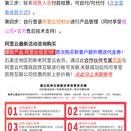
第三步：
联系
销售人员
付款结算，可自付/可代付（
点击查
看收款方式
）。
第四步：自行登录
阿里云控制台
进行产品管理（同时享受
我
公司+官方
售后技术支持）。
阿里云最新活动咨询购买
爆款产品 阿里云低至1折
首次购买新客户额外赠送代金券！
石家庄地区的新老阿里云会员，通过此
合作伙伴专属
页面
与
阿里云代理商凯铧互联进行账号关联,关联成功后均可享受
凯铧互联公司优惠的折上折价格！
点此马上关联账号