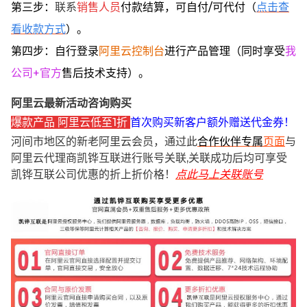
第三步：
联系
销售人员
付款结算，可自付/可代付（
点击查
看收款方式
）。
第四步：自行登录
阿里云控制台
进行产品管理（同时享受
我
公司+官方
售后技术支持）。
阿里云最新活动咨询购买
爆款产品 阿里云低至1折
首次购买新客户额外赠送代金券！
河间市地区的新老阿里云会员，通过此
合作伙伴专属
页面
与
阿里云代理商凯铧互联进行账号关联,关联成功后均可享受
凯铧互联公司优惠的折上折价格！
点此马上关联账号