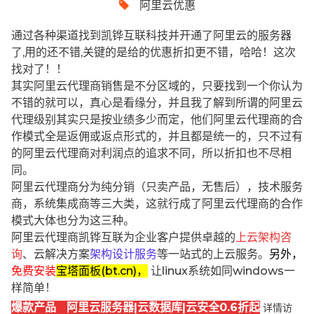
阿里云优惠
通过各种渠道找到凯铧互联科技并开通了阿里云的服务器
了,用的还不错,关键的是给的优惠折扣更不错，哈哈！这次
找对了！！
其实阿里云代理商销售是不分区域的，只要找到一个你认为
不错的就可以，真心是看缘分，并且我了解到所谓的阿里云
代理级别其实只是按业绩多少而定，他们阿里云代理商的合
作模式全是返佣或返点形式的，并且都是统一的，只不过有
的阿里云代理商对利润点的追求不同，所以折扣也不尽相
同。
阿里云代理商分为纯分销（只卖产品，无售后），技术服务
商，系统集成商等三大类，这就行成了阿里云代理商的合作
模式大体也分为这三种。
阿里云代理商凯铧互联为企业客户提供卓越的
上云架构咨
询
、云解决方案
架构设计服务
等一站式的上云服务。
另外，
免费安装
宝塔面板(bt.cn)，
让linux系统如同windows一
样简单！
爆款产品 阿里云服务器|云数据库|云安全0.6折起
详情访