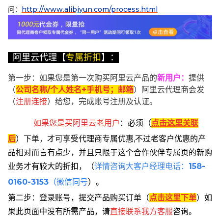
问：
http://www.alibjyun.com/process.html
阿里云代理【
专属折扣
】：
第一步：如果您是第一次购买阿里云产品的
新用户
：
提供
（
公司名称/个人姓名+手机号；邮箱
）阿里云代理商会发
（
注册连接
）给您，完成账号注册及认证。
如果您是买阿里云
老用户
：
必须
（
点击这里关联
后
）
下单
，
才可享受代理商专属优惠,不过老客户优惠的产
品相对而言有点少，并且只限于这个合作伙伴专属页的新购
业务才有较大的折扣，
（
详情咨询大客户经理电话：
158-
0160-3153
（微信同号
）。
第二步：登录账号，提交产品购买订单（
点击这里下单
）
如
果此页面中没有所需产品，请
直接联系
我方客服
咨询。