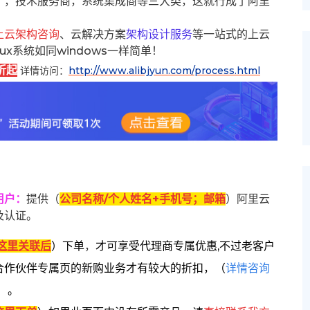
），技术服务商，系统集成商等三大类，这就行成了阿里
上云架构咨询
、云解决方案
架构设计服务
等一站式的上云
inux系统如同windows一样简单！
折起
详情访问：
http://www.alibjyun.com/process.html
用户
：
提供（
公司名称/个人姓名+手机号；邮箱
）阿里云
及认证。
这里关联后
）
下单
，
才可享受代理商专属优惠,不过老客户
合作伙伴专属页的新购业务才有较大的折扣，
（
详情咨询
）。