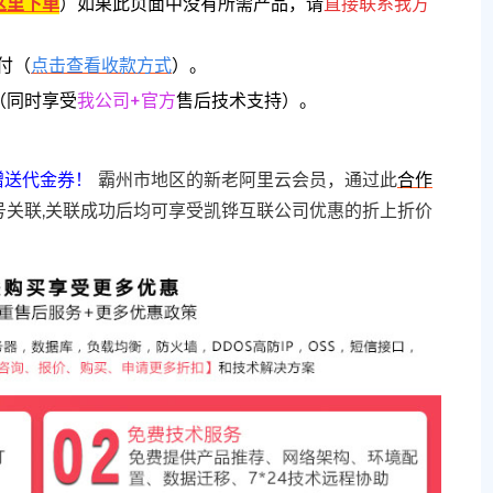
这里下单
）
如果此页面中没有所需产品，请
直接联系
我方
付（
点击查看收款方式
）。
（同时享受
我公司+官方
售后技术支持）。
赠送代金券！
霸州市地区的新老阿里云会员，通过此
合作
号关联,关联成功后均可享受凯铧互联公司优惠的折上折价