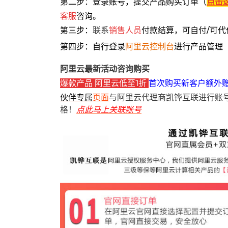
第二步：登录账号，提交产品购买订单（
点击
客服
咨询。
第三步：
联系
销售人员
付款结算，可自付/可代
第四步：自行登录
阿里云控制台
进行产品管理
阿里云最新活动咨询购买
爆款产品 阿里云低至1折
首次购买新客户额外
伙伴专属
页面
与阿里云代理商凯铧互联进行账
格！
点此马上关联账号