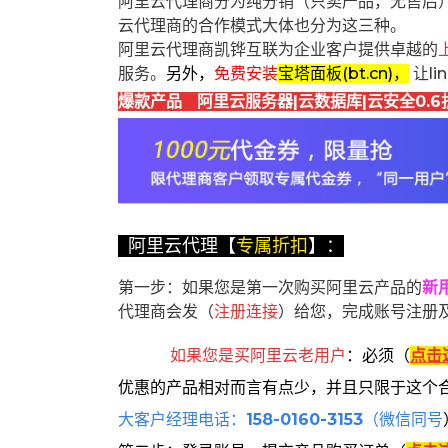
阿里云代理商分为纯分销（只卖产品，无售后
云代理商的合作模式大体也分为这三种。
阿里云代理商凯铧互联为企业客户提供卓越的
服务。
另外，
免费安装
宝塔面板(bt.cn)，
让l
爆款产品 阿里云服务器|云数据库|云安全0.6
阿里云代理【
专属折扣
】：
第一步：如果您是第一次购买阿里云产品的
新
代理商会发（
注册连接
）给您，完成账号注册
如果您是买阿里云
老用户
：
必须
（
点击
优惠的产品相对而言有点少，并且只限于这个
大客户经理电话：
158-0160-3153
（微信同号