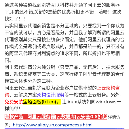
通过各种渠道找到凯铧互联科技并开通了阿里云的服务器
了,用的还不错,关键的是给的优惠折扣更不错，哈哈！这次
找对了！！
其实阿里云代理商销售是不分区域的，只要找到一个你认为
不错的就可以，真心是看缘分，并且我了解到所谓的阿里云
代理级别其实只是按业绩多少而定，他们阿里云代理商的合
作模式全是返佣或返点形式的，并且都是统一的，只不过有
的阿里云代理商对利润点的追求不同，所以折扣也不尽相
同。
阿里云代理商分为纯分销（只卖产品，无售后），技术服务
商，系统集成商等三大类，这就行成了阿里云代理商的合作
模式大体也分为这三种。
阿里云代理商凯铧互联为企业客户提供卓越的
上云架构咨
询
、云解决方案
架构设计服务
等一站式的上云服务。
另外，
免费安装
宝塔面板(bt.cn)，
让linux系统如同windows一
样简单！
爆款产品 阿里云服务器|云数据库|云安全0.6折起
详情访
问：
http://www.alibjyun.com/process.html