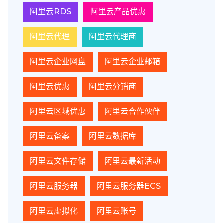
阿里云RDS
阿里云产品优惠
阿里云代理
阿里云代理商
阿里云企业网盘
阿里云企业邮箱
阿里云优惠
阿里云分销商
阿里云区域优惠
阿里云合作伙伴
阿里云备案
阿里云数据库
阿里云文件存储
阿里云最新活动
阿里云服务器
阿里云服务器ECS
阿里云虚拟化
阿里云账号