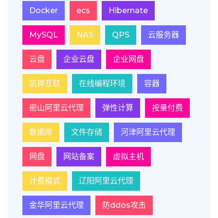
Docker
ecs
Hibernate
MySQL
NAS
QPS
云服务器
云盘
企业云盘
企业网盘
凯铧互联
在线编程环境
容器
密山阿里云代理
弹性计算
按量付费
数据库
文件存储
河津阿里云代理
网盘
网站备案
虚拟主机
计费模式
辽阳阿里云代理
金华阿里云代理
防ddos攻击