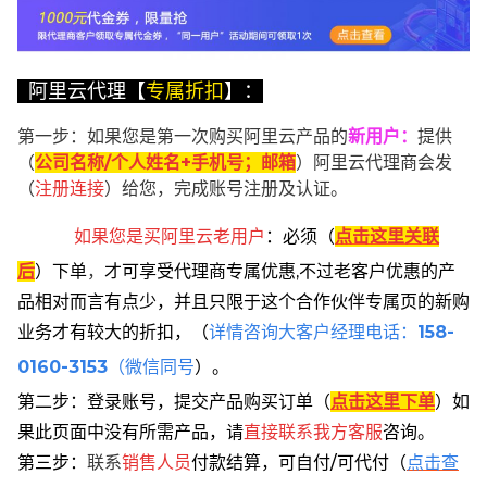
阿里云代理【
专属折扣
】：
第一步：如果您是第一次购买阿里云产品的
新用户
：
提供
（
公司名称/个人姓名+手机号；邮箱
）阿里云代理商会发
（
注册连接
）给您，完成账号注册及认证。
如果您是买阿里云
老用户
：
必须
（
点击这里关联
后
）
下单
，
才可享受代理商专属优惠,不过老客户优惠的产
品相对而言有点少，并且只限于这个合作伙伴专属页的新购
业务才有较大的折扣，
（
详情咨询大客户经理电话：
158-
0160-3153
（微信同号
）。
第二步：登录账号，提交产品购买订单（
点击这里下单
）
如
果此页面中没有所需产品，请
直接联系
我方客服
咨询。
第三步：
联系
销售人员
付款结算，可自付/可代付（
点击查