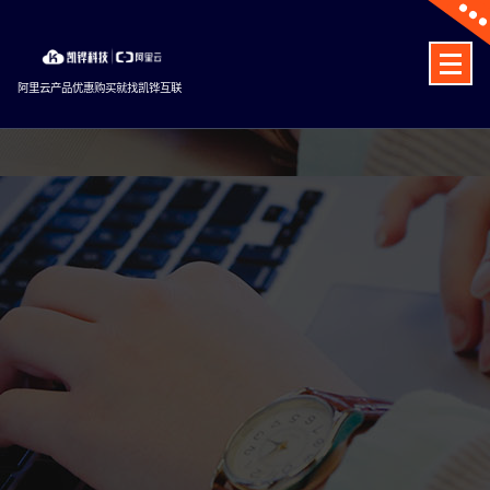
Skip
to
content
阿里云产品优惠购买就找凯铧互联