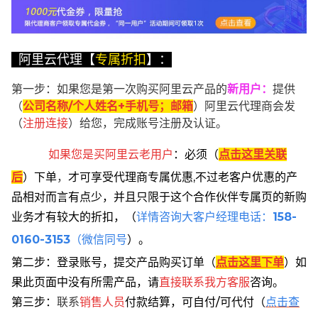
阿里云代理【
专属折扣
】：
第一步：如果您是第一次购买阿里云产品的
新用户
：
提供
（
公司名称/个人姓名+手机号；邮箱
）阿里云代理商会发
（
注册连接
）给您，完成账号注册及认证。
如果您是买阿里云
老用户
：
必须
（
点击这里关联
后
）
下单
，
才可享受代理商专属优惠,不过老客户优惠的产
品相对而言有点少，并且只限于这个合作伙伴专属页的新购
业务才有较大的折扣，
（
详情咨询大客户经理电话：
158-
0160-3153
（微信同号
）。
第二步：登录账号，提交产品购买订单（
点击这里下单
）
如
果此页面中没有所需产品，请
直接联系
我方客服
咨询。
第三步：
联系
销售人员
付款结算，可自付/可代付（
点击查