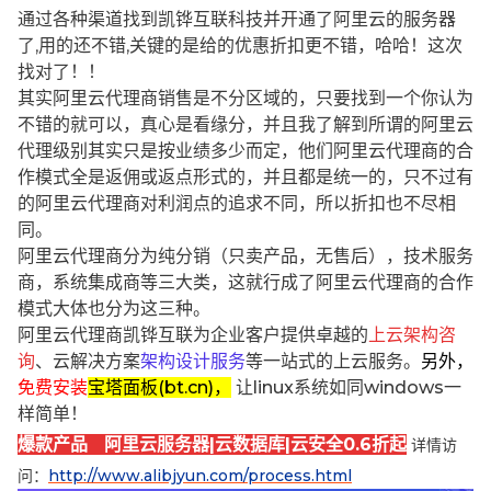
通过各种渠道找到凯铧互联科技并开通了阿里云的服务器
了,用的还不错,关键的是给的优惠折扣更不错，哈哈！这次
找对了！！
其实阿里云代理商销售是不分区域的，只要找到一个你认为
不错的就可以，真心是看缘分，并且我了解到所谓的阿里云
代理级别其实只是按业绩多少而定，他们阿里云代理商的合
作模式全是返佣或返点形式的，并且都是统一的，只不过有
的阿里云代理商对利润点的追求不同，所以折扣也不尽相
同。
阿里云代理商分为纯分销（只卖产品，无售后），技术服务
商，系统集成商等三大类，这就行成了阿里云代理商的合作
模式大体也分为这三种。
阿里云代理商凯铧互联为企业客户提供卓越的
上云架构咨
询
、云解决方案
架构设计服务
等一站式的上云服务。
另外，
免费安装
宝塔面板(bt.cn)，
让linux系统如同windows一
样简单！
爆款产品 阿里云服务器|云数据库|云安全0.6折起
详情访
问：
http://www.alibjyun.com/process.html