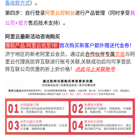
看收款方式
）。
第四步：自行登录
阿里云控制台
进行产品管理（同时享受
我
公司+官方
售后技术支持）。
阿里云最新活动咨询购买
爆款产品 阿里云低至1折
首次购买新客户额外赠送代金券！
济宁地区的新老阿里云会员，通过此
合作伙伴专属
页面
与阿
里云代理商凯铧互联进行账号关联,关联成功后均可享受凯
铧互联公司优惠的折上折价格！
点此马上关联账号