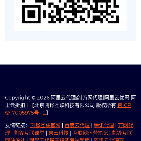
Copyright © 2026 阿里云代理商|万网代理|阿里云优惠|阿
里云折扣 | 【北京凯铧互联科技有限公司 版权所有
京ICP
备17005975号-12
】
友情链接：
凯铧互联官网
|
百度云代理
|
腾讯代理
|
万网代
理
|
凯铧互联课堂
|
吉云科技
|
互联网运营笔记
|
凯铧互联
网站设计
|
阿里云代理商赋能考试题库
|
阿里云代理商