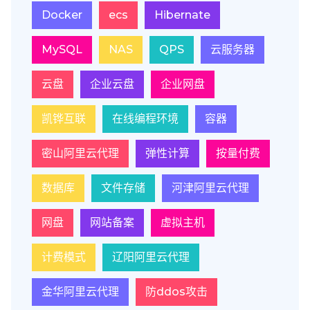
Docker
ecs
Hibernate
MySQL
NAS
QPS
云服务器
云盘
企业云盘
企业网盘
凯铧互联
在线编程环境
容器
密山阿里云代理
弹性计算
按量付费
数据库
文件存储
河津阿里云代理
网盘
网站备案
虚拟主机
计费模式
辽阳阿里云代理
金华阿里云代理
防ddos攻击