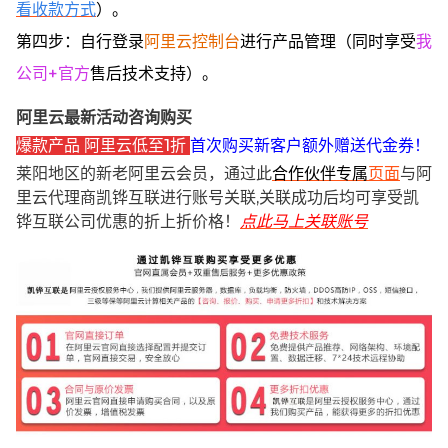
看收款方式
）。
第四步：自行登录
阿里云控制台
进行产品管理（同时享受
我
公司+官方
售后技术支持）。
阿里云最新活动咨询购买
爆款产品 阿里云低至1折
首次购买新客户额外赠送代金券！
莱阳地区的新老阿里云会员，通过此
合作伙伴专属
页面
与阿
里云代理商凯铧互联进行账号关联,关联成功后均可享受凯
铧互联公司优惠的折上折价格！
点此马上关联账号