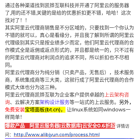
通过各种渠道找到凯铧互联科技并开通了阿里云的服务器
了,用的还不错,关键的是给的优惠折扣更不错，哈哈！这次
找对了！！
其实阿里云代理商销售是不分区域的，只要找到一个你认为
不错的就可以，真心是看缘分，并且我了解到所谓的阿里云
代理级别其实只是按业绩多少而定，他们阿里云代理商的合
作模式全是返佣或返点形式的，并且都是统一的，只不过有
的阿里云代理商对利润点的追求不同，所以折扣也不尽相
同。
阿里云代理商分为纯分销（只卖产品，无售后），技术服务
商，系统集成商等三大类，这就行成了阿里云代理商的合作
模式大体也分为这三种。
阿里云代理商凯铧互联为企业客户提供卓越的
上云架构咨
询
、云解决方案
架构设计服务
等一站式的上云服务。
另外，
免费安装
宝塔面板(bt.cn)，
让linux系统如同windows一
样简单！
爆款产品 阿里云服务器|云数据库|云安全0.6折起
详情访
问：
http://www.alibjyun.com/process.html