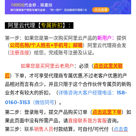
阿里云代理【
专属折扣
】：
第一步：如果您是第一次购买阿里云产品的
新用户
：
提供
（
公司名称/个人姓名+手机号；邮箱
）阿里云代理商会发
（
注册连接
）给您，完成账号注册及认证。
如果您是买阿里云
老用户
：
必须
（
点击这里关联
后
）
下单
，
才可享受代理商专属优惠,不过老客户优惠的产
品相对而言有点少，并且只限于这个合作伙伴专属页的新购
业务才有较大的折扣，
（
详情咨询大客户经理电话：
158-
0160-3153
（微信同号
）。
第二步：登录账号，提交产品购买订单（
点击这里下单
）
如
果此页面中没有所需产品，请
直接联系
我方客服
咨询。
第三步：
联系
销售人员
付款结算，可自付/可代付（
点击查