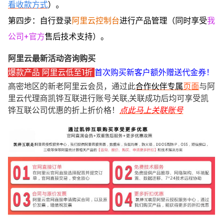
看收款方式
）。
第四步：自行登录
阿里云控制台
进行产品管理（同时享受
我
公司+官方
售后技术支持）。
阿里云最新活动咨询购买
爆款产品 阿里云低至1折
首次购买新客户额外赠送代金券！
高密地区的新老阿里云会员，通过此
合作伙伴专属
页面
与阿
里云代理商凯铧互联进行账号关联,关联成功后均可享受凯
铧互联公司优惠的折上折价格！
点此马上关联账号