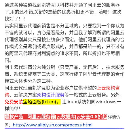
通过各种渠道找到凯铧互联科技并开通了阿里云的服务器
了,用的还不错,关键的是给的优惠折扣更不错，哈哈！这次
找对了！！
其实阿里云代理商销售是不分区域的，只要找到一个你认为
不错的就可以，真心是看缘分，并且我了解到所谓的阿里云
代理级别其实只是按业绩多少而定，他们阿里云代理商的合
作模式全是返佣或返点形式的，并且都是统一的，只不过有
的阿里云代理商对利润点的追求不同，所以折扣也不尽相
同。
阿里云代理商分为纯分销（只卖产品，无售后），技术服务
商，系统集成商等三大类，这就行成了阿里云代理商的合作
模式大体也分为这三种。
阿里云代理商凯铧互联为企业客户提供卓越的
上云架构咨
询
、云解决方案
架构设计服务
等一站式的上云服务。
另外，
免费安装
宝塔面板(bt.cn)，
让linux系统如同windows一
样简单！
爆款产品 阿里云服务器|云数据库|云安全0.6折起
详情访
问：
http://www.alibjyun.com/process.html