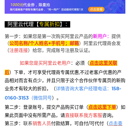
阿里云代理【
专属折扣
】：
第一步：如果您是第一次购买阿里云产品的
新用户
：
提供
（
公司名称/个人姓名+手机号；邮箱
）阿里云代理商会发
（
注册连接
）给您，完成账号注册及认证。
如果您是买阿里云
老用户
：
必须
（
点击这里关联
后
）
下单
，
才可享受代理商专属优惠,不过老客户优惠的产
品相对而言有点少，并且只限于这个合作伙伴专属页的新购
业务才有较大的折扣，
（
详情咨询大客户经理电话：
158-
0160-3153
（微信同号
）。
第二步：登录账号，提交产品购买订单（
点击这里下单
）
如
果此页面中没有所需产品，请
直接联系
我方客服
咨询。
第三步：
联系
销售人员
付款结算，可自付/可代付（
点击查