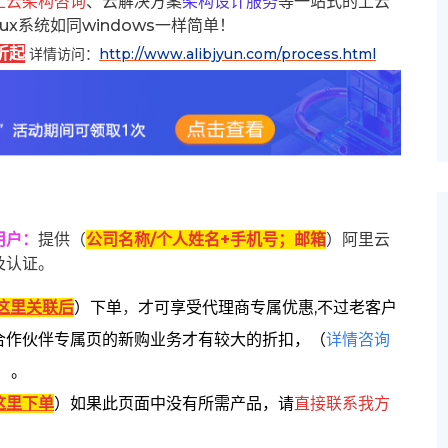
上云架构咨询
、云解决方案
架构设计服务
等一站式的上云
inux系统如同windows一样简单！
折起
详情访问：
http://www.alibjyun.com/process.html
用户
：
提供（
公司名称/个人姓名+手机号；邮箱
）阿里云
及认证。
这里关联后
）
下单
，
才可享受代理商专属优惠,不过老客户
合作伙伴专属页的新购业务才有较大的折扣，
（
详情咨询
）。
这里下单
）
如果此页面中没有所需产品，请
直接联系
我方