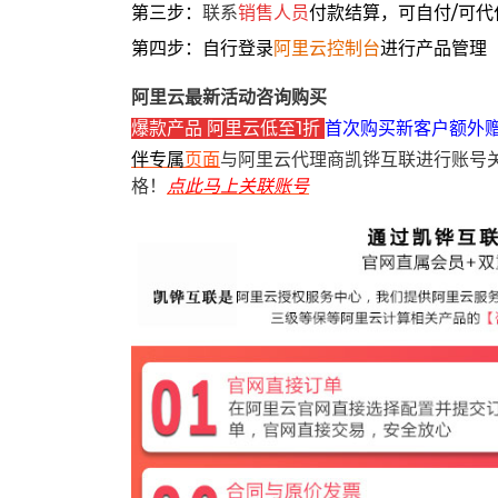
第三步：
联系
销售人员
付款结算，可自付/可代
第四步：自行登录
阿里云控制台
进行产品管理
阿里云最新活动咨询购买
爆款产品 阿里云低至1折
首次购买新客户额外
伴专属
页面
与阿里云代理商凯铧互联进行账号
格！
点此马上关联账号