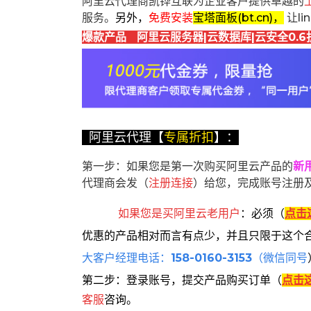
阿里云代理商凯铧互联为企业客户提供卓越的
服务。
另外，
免费安装
宝塔面板(bt.cn)，
让l
爆款产品 阿里云服务器|云数据库|云安全0.6
阿里云代理【
专属折扣
】：
第一步：如果您是第一次购买阿里云产品的
新
代理商会发（
注册连接
）给您，完成账号注册
如果您是买阿里云
老用户
：
必须
（
点击
优惠的产品相对而言有点少，并且只限于这个
大客户经理电话：
158-0160-3153
（微信同号
第二步：登录账号，提交产品购买订单（
点击
客服
咨询。