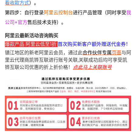
看收款方式
）。
第四步：自行登录
阿里云控制台
进行产品管理（同时享受
我
公司+官方
售后技术支持）。
阿里云最新活动咨询购买
爆款产品 阿里云低至1折
首次购买新客户额外赠送代金券！
镇江地区的新老阿里云会员，通过此
合作伙伴专属
页面
与阿
里云代理商凯铧互联进行账号关联,关联成功后均可享受凯
铧互联公司优惠的折上折价格！
点此马上关联账号