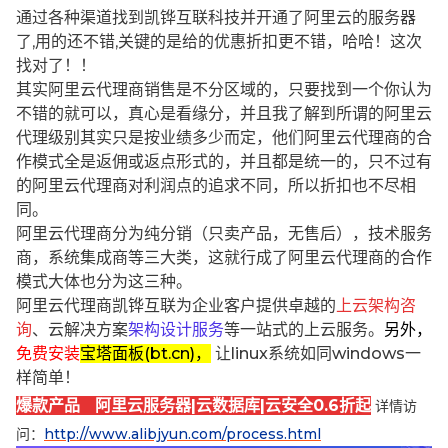
通过各种渠道找到凯铧互联科技并开通了阿里云的服务器
了,用的还不错,关键的是给的优惠折扣更不错，哈哈！这次
找对了！！
其实阿里云代理商销售是不分区域的，只要找到一个你认为
不错的就可以，真心是看缘分，并且我了解到所谓的阿里云
代理级别其实只是按业绩多少而定，他们阿里云代理商的合
作模式全是返佣或返点形式的，并且都是统一的，只不过有
的阿里云代理商对利润点的追求不同，所以折扣也不尽相
同。
阿里云代理商分为纯分销（只卖产品，无售后），技术服务
商，系统集成商等三大类，这就行成了阿里云代理商的合作
模式大体也分为这三种。
阿里云代理商凯铧互联为企业客户提供卓越的
上云架构咨
询
、云解决方案
架构设计服务
等一站式的上云服务。
另外，
免费安装
宝塔面板(bt.cn)，
让linux系统如同windows一
样简单！
爆款产品 阿里云服务器|云数据库|云安全0.6折起
详情访
问：
http://www.alibjyun.com/process.html