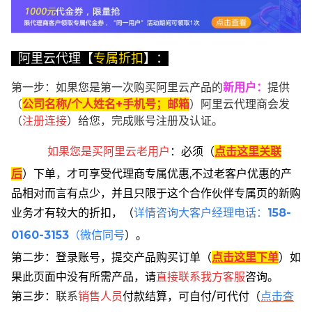
阿里云代理【
专属折扣
】：
第一步：如果您是第一次购买阿里云产品的
新用户
：
提供
（
公司名称/个人姓名+手机号；邮箱
）阿里云代理商会发
（
注册连接
）给您，完成账号注册及认证。
如果您是买阿里云
老用户
：
必须
（
点击这里关联
后
）
下单
，
才可享受代理商专属优惠,不过老客户优惠的产
品相对而言有点少，并且只限于这个合作伙伴专属页的新购
业务才有较大的折扣，
（
详情咨询大客户经理电话：
158-
0160-3153
（微信同号
）。
第二步：登录账号，提交产品购买订单（
点击这里下单
）
如
果此页面中没有所需产品，请
直接联系
我方客服
咨询。
第三步：
联系
销售人员
付款结算，可自付/可代付（
点击查