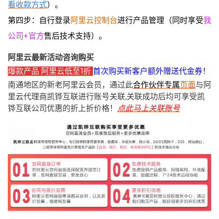
看收款方式
）。
第四步：自行登录
阿里云控制台
进行产品管理（同时享受
我
公司+官方
售后技术支持）。
阿里云最新活动咨询购买
爆款产品 阿里云低至1折
首次购买新客户额外赠送代金券！
南通地区的新老阿里云会员，通过此
合作伙伴专属
页面
与阿
里云代理商凯铧互联进行账号关联,关联成功后均可享受凯
铧互联公司优惠的折上折价格！
点此马上关联账号