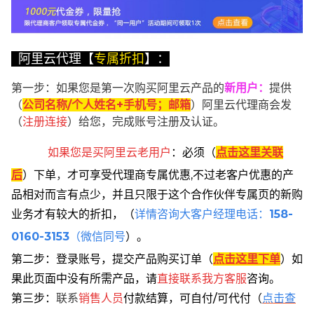
阿里云代理【
专属折扣
】：
第一步：如果您是第一次购买阿里云产品的
新用户
：
提供
（
公司名称/个人姓名+手机号；邮箱
）阿里云代理商会发
（
注册连接
）给您，完成账号注册及认证。
如果您是买阿里云
老用户
：
必须
（
点击这里关联
后
）
下单
，
才可享受代理商专属优惠,不过老客户优惠的产
品相对而言有点少，并且只限于这个合作伙伴专属页的新购
业务才有较大的折扣，
（
详情咨询大客户经理电话：
158-
0160-3153
（微信同号
）。
第二步：登录账号，提交产品购买订单（
点击这里下单
）
如
果此页面中没有所需产品，请
直接联系
我方客服
咨询。
第三步：
联系
销售人员
付款结算，可自付/可代付（
点击查