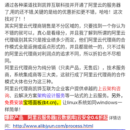
通过各种渠道找到凯铧互联科技并开通了阿里云的服务器
了,用的还不错,关键的是给的优惠折扣更不错，哈哈！这次
找对了！！
其实阿里云代理商销售是不分区域的，只要找到一个你认为
不错的就可以，真心是看缘分，并且我了解到所谓的阿里云
代理级别其实只是按业绩多少而定，他们阿里云代理商的合
作模式全是返佣或返点形式的，并且都是统一的，只不过有
的阿里云代理商对利润点的追求不同，所以折扣也不尽相
同。
阿里云代理商分为纯分销（只卖产品，无售后），技术服务
商，系统集成商等三大类，这就行成了阿里云代理商的合作
模式大体也分为这三种。
阿里云代理商凯铧互联为企业客户提供卓越的
上云架构咨
询
、云解决方案
架构设计服务
等一站式的上云服务。
另外，
免费安装
宝塔面板(bt.cn)，
让linux系统如同windows一
样简单！
爆款产品 阿里云服务器|云数据库|云安全0.6折起
详情访
问：
http://www.alibjyun.com/process.html