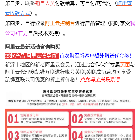
第三步：
联系
销售人员
付款结算，可自付/可代付（
点击查
看收款方式
）。
第四步：自行登录
阿里云控制台
进行产品管理（同时享受
我
公司+官方
售后技术支持）。
阿里云最新活动咨询购买
爆款产品 阿里云低至1折
首次购买新客户额外赠送代金券！
新沂市地区的新老阿里云会员，通过此
合作伙伴专属
页面
与
阿里云代理商凯铧互联进行账号关联,关联成功后均可享受
凯铧互联公司优惠的折上折价格！
点此马上关联账号