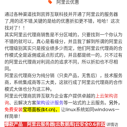
阿里云优惠
通过各种渠道找到凯铧互联科技并开通了阿里云的服务器
了,用的还不错,关键的是给的优惠折扣更不错，哈哈！这次
找对了！！
其实阿里云代理商销售是不分区域的，只要找到一个你认为
不错的就可以，真心是看缘分，并且我了解到所谓的阿里云
代理级别其实只是按业绩多少而定，他们阿里云代理商的合
作模式全是返佣或返点形式的，并且都是统一的，只不过有
的阿里云代理商对利润点的追求不同，所以折扣也不尽相
同。
阿里云代理商分为纯分销（只卖产品，无售后），技术服务
商，系统集成商等三大类，这就行成了阿里云代理商的合作
模式大体也分为这三种。
阿里云代理商凯铧互联为企业客户提供卓越的
上云架构咨
询
、云解决方案
架构设计服务
等一站式的上云服务。
另外，
免费安装
宝塔面板(bt.cn)，
让linux系统如同windows一
样简单！
爆款产品 阿里云服务器|云数据库|云安全0.6折起
详情访