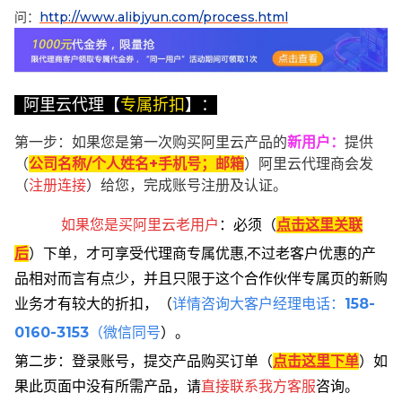
问：
http://www.alibjyun.com/process.html
阿里云代理【
专属折扣
】：
第一步：如果您是第一次购买阿里云产品的
新用户
：
提供
（
公司名称/个人姓名+手机号；邮箱
）阿里云代理商会发
（
注册连接
）给您，完成账号注册及认证。
如果您是买阿里云
老用户
：
必须
（
点击这里关联
后
）
下单
，
才可享受代理商专属优惠,不过老客户优惠的产
品相对而言有点少，并且只限于这个合作伙伴专属页的新购
业务才有较大的折扣，
（
详情咨询大客户经理电话：
158-
0160-3153
（微信同号
）。
第二步：登录账号，提交产品购买订单（
点击这里下单
）
如
果此页面中没有所需产品，请
直接联系
我方客服
咨询。