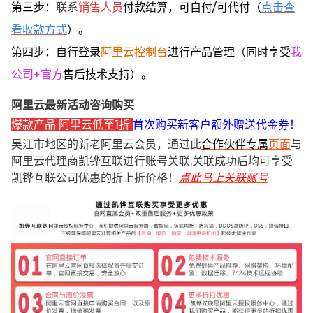
第三步：
联系
销售人员
付款结算，可自付/可代付（
点击查
看收款方式
）。
第四步：自行登录
阿里云控制台
进行产品管理（同时享受
我
公司+官方
售后技术支持）。
阿里云最新活动咨询购买
爆款产品 阿里云低至1折
首次购买新客户额外赠送代金券！
吴江市地区的新老阿里云会员，通过此
合作伙伴专属
页面
与
阿里云代理商凯铧互联进行账号关联,关联成功后均可享受
凯铧互联公司优惠的折上折价格！
点此马上关联账号