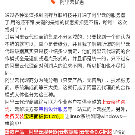
阿里云优惠
通过各种渠道找到凯铧互联科技并开通了阿里云的服务器
了,用的还不错,关键的是给的优惠折扣更不错，哈哈！这次
找对了！！
其实阿里云代理商销售是不分区域的，只要找到一个你认为
不错的就可以，真心是看缘分，并且我了解到所谓的阿里云
代理级别其实只是按业绩多少而定，他们阿里云代理商的合
作模式全是返佣或返点形式的，并且都是统一的，只不过有
的阿里云代理商对利润点的追求不同，所以折扣也不尽相
同。
阿里云代理商分为纯分销（只卖产品，无售后），技术服务
商，系统集成商等三大类，这就行成了阿里云代理商的合作
模式大体也分为这三种。
阿里云代理商凯铧互联为企业客户提供卓越的
上云架构咨
询
、云解决方案
架构设计服务
等一站式的上云服务。
另外，
免费安装
宝塔面板(bt.cn)，
让linux系统如同windows一
样简单！
爆款产品 阿里云服务器|云数据库|云安全0.6折起
详情访