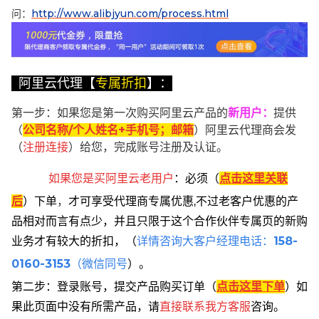
问：
http://www.alibjyun.com/process.html
阿里云代理【
专属折扣
】：
第一步：如果您是第一次购买阿里云产品的
新用户
：
提供
（
公司名称/个人姓名+手机号；邮箱
）阿里云代理商会发
（
注册连接
）给您，完成账号注册及认证。
如果您是买阿里云
老用户
：
必须
（
点击这里关联
后
）
下单
，
才可享受代理商专属优惠,不过老客户优惠的产
品相对而言有点少，并且只限于这个合作伙伴专属页的新购
业务才有较大的折扣，
（
详情咨询大客户经理电话：
158-
0160-3153
（微信同号
）。
第二步：登录账号，提交产品购买订单（
点击这里下单
）
如
果此页面中没有所需产品，请
直接联系
我方客服
咨询。