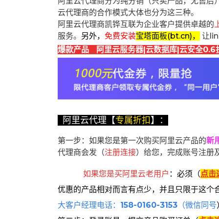
阿里云代理商分为纯分销（只卖产品，无售后
云代理商的合作模式大体也分为这三种。
阿里云代理商凯铧互联为企业客户提供卓越的
服务。
另外，
免费安装
宝塔面板(bt.cn)，
让l
爆款产品 阿里云服务器|云数据库|云安全0.6
阿里云代理【
专属折扣
】：
第一步：如果您是第一次购买阿里云产品的
新
代理商会发（
注册连接
）给您，完成账号注册
如果您是买阿里云
老用户
：
必须
（
点击
优惠的产品相对而言有点少，并且只限于这个
大客户经理电话：
158-0160-3153
（微信同号