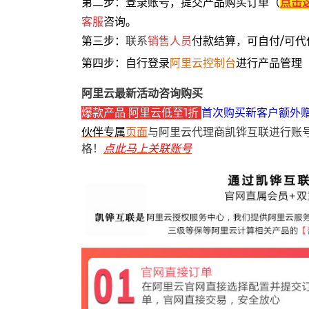
第二步：登录账号，提交产品购买订单（
点击
客服
咨询。
第三步：
联系
销售人员
付款结算，可自付/可代
第四步：自行登录
阿里云控制台
进行产品管理
阿里云最新活动咨询购买
爆款产品 阿里云低至1折
首次购买新客户额外
伙伴专属
页面
与阿里云代理商凯铧互联进行账
格！
点此马上关联账号