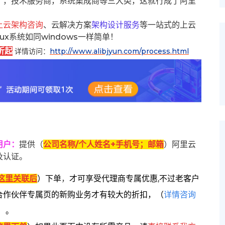
），技术服务商，系统集成商等三大类，这就行成了阿里
上云架构咨询
、云解决方案
架构设计服务
等一站式的上云
inux系统如同windows一样简单！
折起
详情访问：
http://www.alibjyun.com/process.html
用户
：
提供（
公司名称/个人姓名+手机号；邮箱
）阿里云
及认证。
这里关联后
）
下单
，
才可享受代理商专属优惠,不过老客户
合作伙伴专属页的新购业务才有较大的折扣，
（
详情咨询
）。