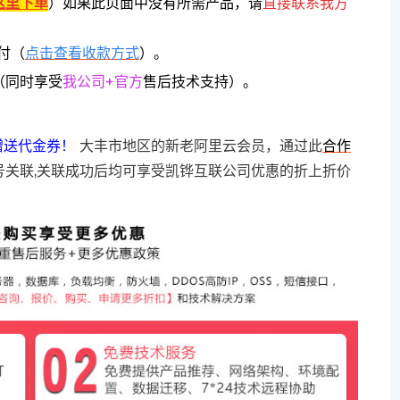
这里下单
）
如果此页面中没有所需产品，请
直接联系
我方
付（
点击查看收款方式
）。
（同时享受
我公司+官方
售后技术支持）。
赠送代金券！
大丰市地区的新老阿里云会员，通过此
合作
号关联,关联成功后均可享受凯铧互联公司优惠的折上折价