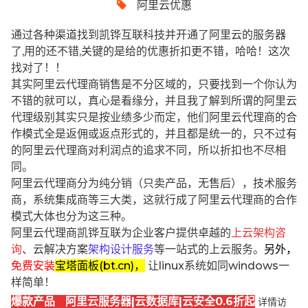
阿里云优惠
通过各种渠道找到凯铧互联科技并开通了阿里云的服务器
了,用的还不错,关键的是给的优惠折扣更不错，哈哈！这次
找对了！！
其实阿里云代理商销售是不分区域的，只要找到一个你认为
不错的就可以，真心是看缘分，并且我了解到所谓的阿里云
代理级别其实只是按业绩多少而定，他们阿里云代理商的合
作模式全是返佣或返点形式的，并且都是统一的，只不过有
的阿里云代理商对利润点的追求不同，所以折扣也不尽相
同。
阿里云代理商分为纯分销（只卖产品，无售后），技术服务
商，系统集成商等三大类，这就行成了阿里云代理商的合作
模式大体也分为这三种。
阿里云代理商凯铧互联为企业客户提供卓越的
上云架构咨
询
、云解决方案
架构设计服务
等一站式的上云服务。
另外，
免费安装
宝塔面板(bt.cn)，
让linux系统如同windows一
样简单！
爆款产品 阿里云服务器|云数据库|云安全0.6折起
详情访