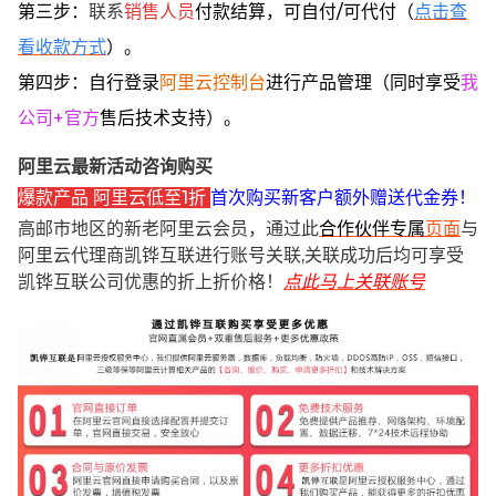
第三步：
联系
销售人员
付款结算，可自付/可代付（
点击查
看收款方式
）。
第四步：自行登录
阿里云控制台
进行产品管理（同时享受
我
公司+官方
售后技术支持）。
阿里云最新活动咨询购买
爆款产品 阿里云低至1折
首次购买新客户额外赠送代金券！
高邮市地区的新老阿里云会员，通过此
合作伙伴专属
页面
与
阿里云代理商凯铧互联进行账号关联,关联成功后均可享受
凯铧互联公司优惠的折上折价格！
点此马上关联账号