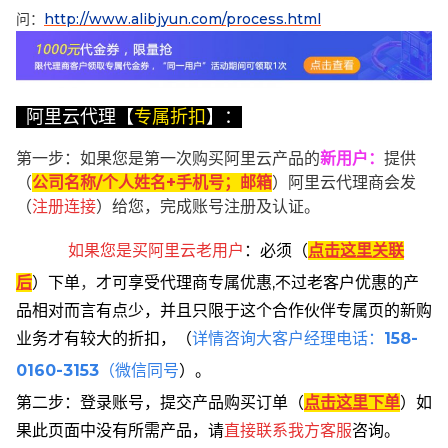
问：
http://www.alibjyun.com/process.html
阿里云代理【
专属折扣
】：
第一步：如果您是第一次购买阿里云产品的
新用户
：
提供
（
公司名称/个人姓名+手机号；邮箱
）阿里云代理商会发
（
注册连接
）给您，完成账号注册及认证。
如果您是买阿里云
老用户
：
必须
（
点击这里关联
后
）
下单
，
才可享受代理商专属优惠,不过老客户优惠的产
品相对而言有点少，并且只限于这个合作伙伴专属页的新购
业务才有较大的折扣，
（
详情咨询大客户经理电话：
158-
0160-3153
（微信同号
）。
第二步：登录账号，提交产品购买订单（
点击这里下单
）
如
果此页面中没有所需产品，请
直接联系
我方客服
咨询。