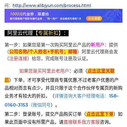
问：
http://www.alibjyun.com/process.html
阿里云代理【
专属折扣
】：
第一步：如果您是第一次购买阿里云产品的
新用户
：
提供
（
公司名称/个人姓名+手机号；邮箱
）阿里云代理商会发
（
注册连接
）给您，完成账号注册及认证。
如果您是买阿里云
老用户
：
必须
（
点击这里关联
后
）
下单
，
才可享受代理商专属优惠,不过老客户优惠的产
品相对而言有点少，并且只限于这个合作伙伴专属页的新购
业务才有较大的折扣，
（
详情咨询大客户经理电话：
158-
0160-3153
（微信同号
）。
第二步：登录账号，提交产品购买订单（
点击这里下单
）
如
果此页面中没有所需产品，请
直接联系
我方客服
咨询。