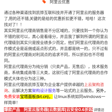
阿里云优惠
通过各种渠道找到凯铧互联科技并开通了阿里云的服务器
了,用的还不错,关键的是给的优惠折扣更不错，哈哈！这次
找对了！！
其实阿里云代理商销售是不分区域的，只要找到一个你认为
不错的就可以，真心是看缘分，并且我了解到所谓的阿里云
代理级别其实只是按业绩多少而定，他们阿里云代理商的合
作模式全是返佣或返点形式的，并且都是统一的，只不过有
的阿里云代理商对利润点的追求不同，所以折扣也不尽相
同。
阿里云代理商分为纯分销（只卖产品，无售后），技术服务
商，系统集成商等三大类，这就行成了阿里云代理商的合作
模式大体也分为这三种。
阿里云代理商凯铧互联为企业客户提供卓越的
上云架构咨
询
、云解决方案
架构设计服务
等一站式的上云服务。
另外，
免费安装
宝塔面板(bt.cn)，
让linux系统如同windows一
样简单！
爆款产品 阿里云服务器|云数据库|云安全0.6折起
详情访