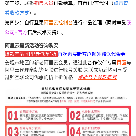
第三步：
联系
销售人员
付款结算，可自付/可代付（
点击查
看收款方式
）。
第四步：自行登录
阿里云控制台
进行产品管理（同时享受
我
公司+官方
售后技术支持）。
阿里云最新活动咨询购买
爆款产品 阿里云低至1折
首次购买新客户额外赠送代金券！
姜堰市地区的新老阿里云会员，通过此
合作伙伴专属
页面
与
阿里云代理商凯铧互联进行账号关联,关联成功后均可享受
凯铧互联公司优惠的折上折价格！
点此马上关联账号