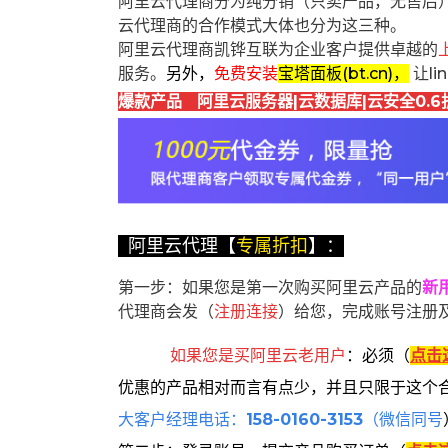
阿里云代理商分为纯分销（只卖产品，无售后
云代理商的合作模式大体也分为这三种。
阿里云代理商凯铧互联为企业客户提供卓越的
服务。
另外，
免费安装
宝塔面板(bt.cn)，
让l
爆款产品 阿里云服务器|云数据库|云安全0.6
阿里云代理【
专属折扣
】：
第一步：如果您是第一次购买阿里云产品的
新
代理商会发（
注册连接
）给您，完成账号注册
如果您是买阿里云
老用户
：
必须
（
点击
优惠的产品相对而言有点少，并且只限于这个
大客户经理电话：
158-0160-3153
（微信同号