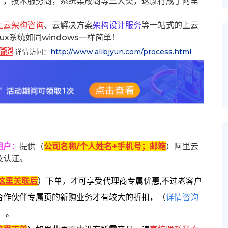
），技术服务商，系统集成商等三大类，这就行成了阿里
上云架构咨询
、云解决方案
架构设计服务
等一站式的上云
inux系统如同windows一样简单！
折起
详情访问：
http://www.alibjyun.com/process.html
用户
：
提供（
公司名称/个人姓名+手机号；邮箱
）阿里云
及认证。
这里关联后
）
下单
，
才可享受代理商专属优惠,不过老客户
合作伙伴专属页的新购业务才有较大的折扣，
（
详情咨询
）。