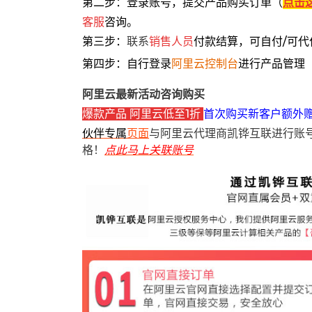
第二步：登录账号，提交产品购买订单（
点击
客服
咨询。
第三步：
联系
销售人员
付款结算，可自付/可代
第四步：自行登录
阿里云控制台
进行产品管理
阿里云最新活动咨询购买
爆款产品 阿里云低至1折
首次购买新客户额外
伙伴专属
页面
与阿里云代理商凯铧互联进行账
格！
点此马上关联账号