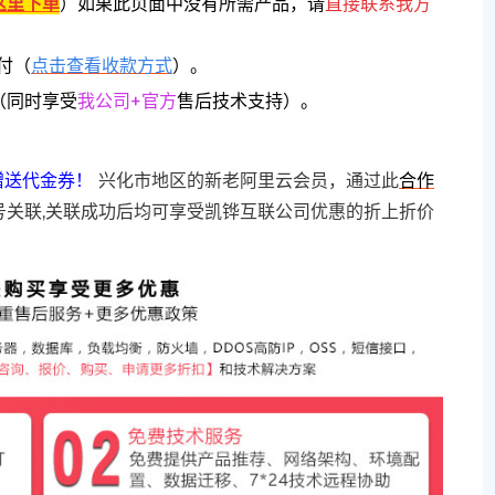
这里下单
）
如果此页面中没有所需产品，请
直接联系
我方
付（
点击查看收款方式
）。
（同时享受
我公司+官方
售后技术支持）。
赠送代金券！
兴化市地区的新老阿里云会员，通过此
合作
号关联,关联成功后均可享受凯铧互联公司优惠的折上折价