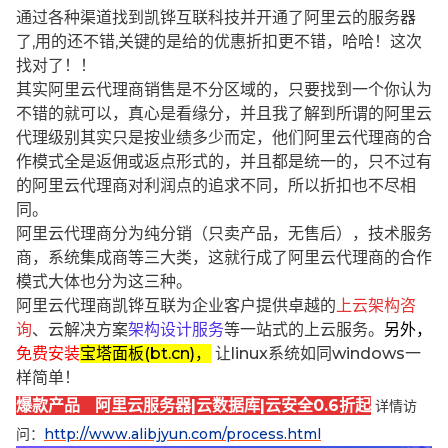
通过各种渠道找到凯铧互联科技并开通了阿里云的服务器
了,用的还不错,关键的是给的优惠折扣更不错，哈哈！这次
找对了！！
其实阿里云代理商销售是不分区域的，只要找到一个你认为
不错的就可以，真心是看缘分，并且我了解到所谓的阿里云
代理级别其实只是按业绩多少而定，他们阿里云代理商的合
作模式全是返佣或返点形式的，并且都是统一的，只不过有
的阿里云代理商对利润点的追求不同，所以折扣也不尽相
同。
阿里云代理商分为纯分销（只卖产品，无售后），技术服务
商，系统集成商等三大类，这就行成了阿里云代理商的合作
模式大体也分为这三种。
阿里云代理商凯铧互联为企业客户提供卓越的
上云架构咨
询
、云解决方案
架构设计服务
等一站式的上云服务。
另外，
免费安装
宝塔面板(bt.cn)，
让linux系统如同windows一
样简单！
爆款产品 阿里云服务器|云数据库|云安全0.6折起
详情访
问：
http://www.alibjyun.com/process.html