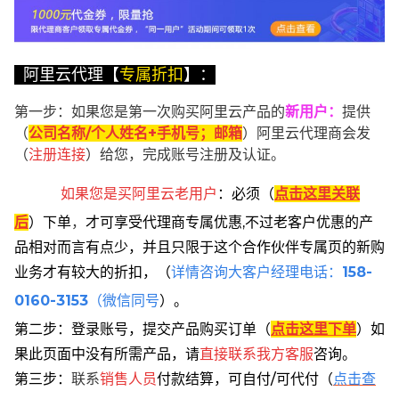
阿里云代理【
专属折扣
】：
第一步：如果您是第一次购买阿里云产品的
新用户
：
提供
（
公司名称/个人姓名+手机号；邮箱
）阿里云代理商会发
（
注册连接
）给您，完成账号注册及认证。
如果您是买阿里云
老用户
：
必须
（
点击这里关联
后
）
下单
，
才可享受代理商专属优惠,不过老客户优惠的产
品相对而言有点少，并且只限于这个合作伙伴专属页的新购
业务才有较大的折扣，
（
详情咨询大客户经理电话：
158-
0160-3153
（微信同号
）。
第二步：登录账号，提交产品购买订单（
点击这里下单
）
如
果此页面中没有所需产品，请
直接联系
我方客服
咨询。
第三步：
联系
销售人员
付款结算，可自付/可代付（
点击查