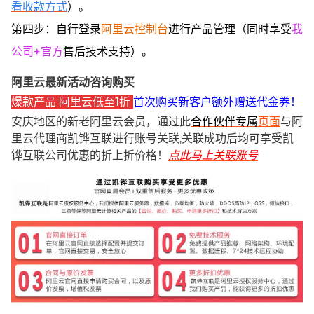
看收款方式
）。
第四步：自行登录
阿里云控制台
进行产品管理（同时享受
我
公司+官方
售后技术支持）。
阿里云最新活动咨询购买
爆款产品 阿里云低至1折
首次购买新客户额外赠送代金券！
安庆地区的新老阿里云会员，通过此
合作伙伴专属
页面
与阿
里云代理商凯铧互联进行账号关联,关联成功后均可享受凯
铧互联公司优惠的折上折价格！
点此马上关联账号