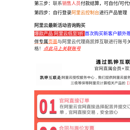
第三步：
联系
销售人员
付款结算，可自付/可代
第四步：自行登录
阿里云控制台
进行产品管理
阿里云最新活动咨询购买
爆款产品 阿里云低至1折
首次购买新客户额外
伴专属
页面
与阿里云代理商凯铧互联进行账号
格！
点此马上关联账号