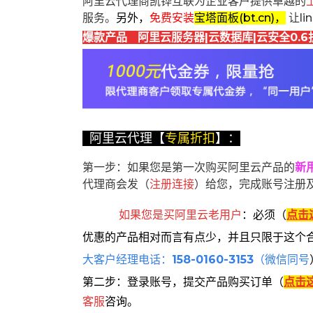
阿里云代理商凯铧互联为企业客户提供卓越的
服务。
另外，
免费安装
宝塔面板(bt.cn)，
让l
爆款产品 阿里云服务器|云数据库|云安全0.6
阿里云代理【
专属折扣
】：
第一步：如果您是第一次购买阿里云产品的
新
代理商会发（
注册连接
）给您，完成账号注册
如果您是买阿里云
老用户
：
必须
（
点击
优惠的产品相对而言有点少，并且只限于这个
大客户经理电话：
158-0160-3153
（微信同号
第二步：登录账号，提交产品购买订单（
点击
客服
咨询。