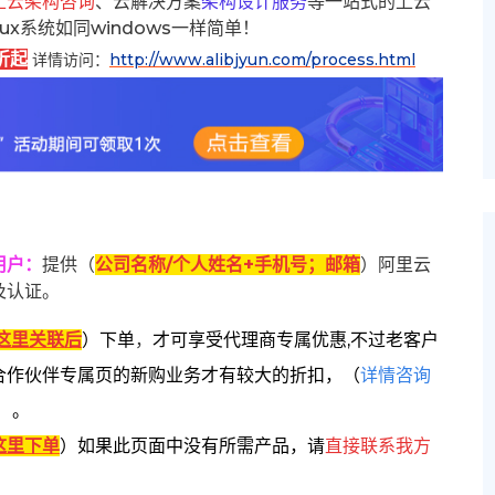
上云架构咨询
、云解决方案
架构设计服务
等一站式的上云
inux系统如同windows一样简单！
折起
详情访问：
http://www.alibjyun.com/process.html
用户
：
提供（
公司名称/个人姓名+手机号；邮箱
）阿里云
及认证。
这里关联后
）
下单
，
才可享受代理商专属优惠,不过老客户
合作伙伴专属页的新购业务才有较大的折扣，
（
详情咨询
）。
这里下单
）
如果此页面中没有所需产品，请
直接联系
我方