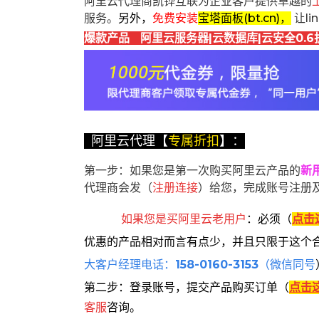
阿里云代理商凯铧互联为企业客户提供卓越的
服务。
另外，
免费安装
宝塔面板(bt.cn)，
让l
爆款产品 阿里云服务器|云数据库|云安全0.6
阿里云代理【
专属折扣
】：
第一步：如果您是第一次购买阿里云产品的
新
代理商会发（
注册连接
）给您，完成账号注册
如果您是买阿里云
老用户
：
必须
（
点击
优惠的产品相对而言有点少，并且只限于这个
大客户经理电话：
158-0160-3153
（微信同号
第二步：登录账号，提交产品购买订单（
点击
客服
咨询。