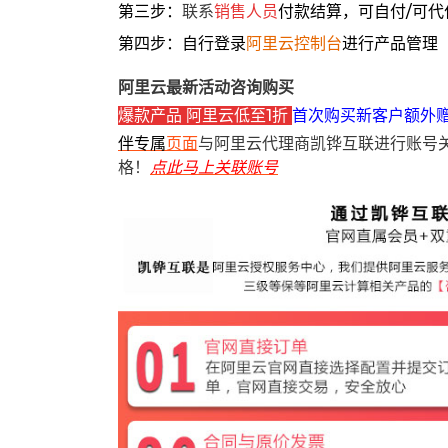
第三步：
联系
销售人员
付款结算，可自付/可代
第四步：自行登录
阿里云控制台
进行产品管理
阿里云最新活动咨询购买
爆款产品 阿里云低至1折
首次购买新客户额外
伴专属
页面
与阿里云代理商凯铧互联进行账号
格！
点此马上关联账号