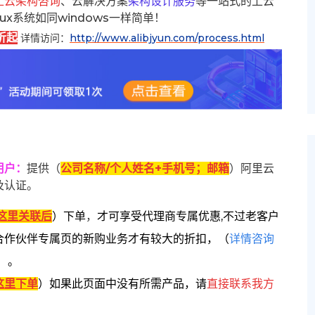
上云架构咨询
、云解决方案
架构设计服务
等一站式的上云
inux系统如同windows一样简单！
折起
详情访问：
http://www.alibjyun.com/process.html
用户
：
提供（
公司名称/个人姓名+手机号；邮箱
）阿里云
及认证。
这里关联后
）
下单
，
才可享受代理商专属优惠,不过老客户
合作伙伴专属页的新购业务才有较大的折扣，
（
详情咨询
）。
这里下单
）
如果此页面中没有所需产品，请
直接联系
我方