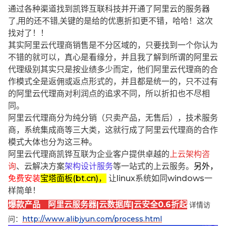
通过各种渠道找到凯铧互联科技并开通了阿里云的服务器
了,用的还不错,关键的是给的优惠折扣更不错，哈哈！这次
找对了！！
其实阿里云代理商销售是不分区域的，只要找到一个你认为
不错的就可以，真心是看缘分，并且我了解到所谓的阿里云
代理级别其实只是按业绩多少而定，他们阿里云代理商的合
作模式全是返佣或返点形式的，并且都是统一的，只不过有
的阿里云代理商对利润点的追求不同，所以折扣也不尽相
同。
阿里云代理商分为纯分销（只卖产品，无售后），技术服务
商，系统集成商等三大类，这就行成了阿里云代理商的合作
模式大体也分为这三种。
阿里云代理商凯铧互联为企业客户提供卓越的
上云架构咨
询
、云解决方案
架构设计服务
等一站式的上云服务。
另外，
免费安装
宝塔面板(bt.cn)，
让linux系统如同windows一
样简单！
爆款产品 阿里云服务器|云数据库|云安全0.6折起
详情访
问：
http://www.alibjyun.com/process.html