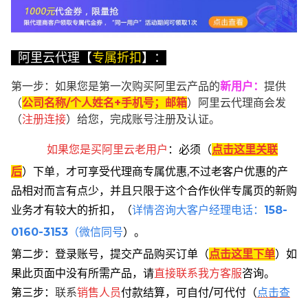
阿里云代理【
专属折扣
】：
第一步：如果您是第一次购买阿里云产品的
新用户
：
提供
（
公司名称/个人姓名+手机号；邮箱
）阿里云代理商会发
（
注册连接
）给您，完成账号注册及认证。
如果您是买阿里云
老用户
：
必须
（
点击这里关联
后
）
下单
，
才可享受代理商专属优惠,不过老客户优惠的产
品相对而言有点少，并且只限于这个合作伙伴专属页的新购
业务才有较大的折扣，
（
详情咨询大客户经理电话：
158-
0160-3153
（微信同号
）。
第二步：登录账号，提交产品购买订单（
点击这里下单
）
如
果此页面中没有所需产品，请
直接联系
我方客服
咨询。
第三步：
联系
销售人员
付款结算，可自付/可代付（
点击查