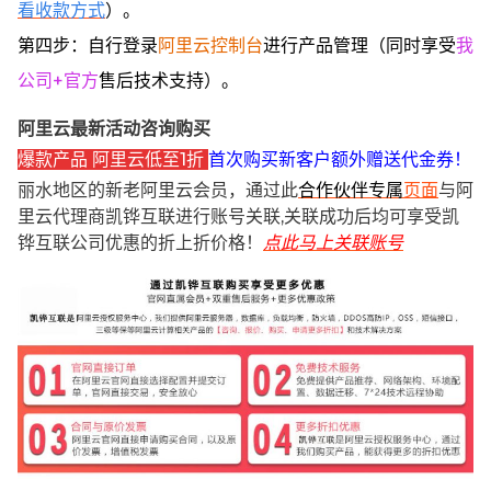
看收款方式
）。
第四步：自行登录
阿里云控制台
进行产品管理（同时享受
我
公司+官方
售后技术支持）。
阿里云最新活动咨询购买
爆款产品 阿里云低至1折
首次购买新客户额外赠送代金券！
丽水地区的新老阿里云会员，通过此
合作伙伴专属
页面
与阿
里云代理商凯铧互联进行账号关联,关联成功后均可享受凯
铧互联公司优惠的折上折价格！
点此马上关联账号