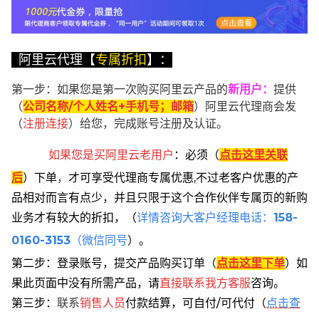
阿里云代理【
专属折扣
】：
第一步：如果您是第一次购买阿里云产品的
新用户
：
提供
（
公司名称/个人姓名+手机号；邮箱
）阿里云代理商会发
（
注册连接
）给您，完成账号注册及认证。
如果您是买阿里云
老用户
：
必须
（
点击这里关联
后
）
下单
，
才可享受代理商专属优惠,不过老客户优惠的产
品相对而言有点少，并且只限于这个合作伙伴专属页的新购
业务才有较大的折扣，
（
详情咨询大客户经理电话：
158-
0160-3153
（微信同号
）。
第二步：登录账号，提交产品购买订单（
点击这里下单
）
如
果此页面中没有所需产品，请
直接联系
我方客服
咨询。
第三步：
联系
销售人员
付款结算，可自付/可代付（
点击查