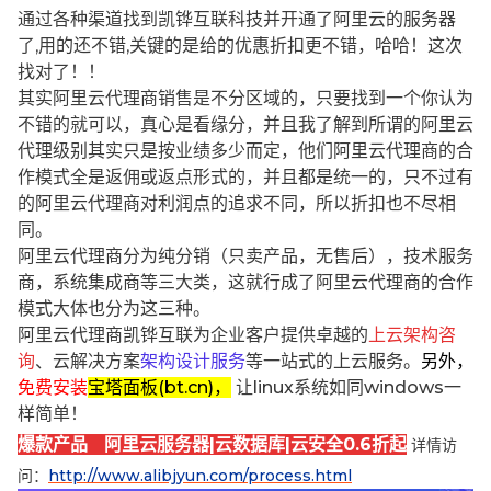
通过各种渠道找到凯铧互联科技并开通了阿里云的服务器
了,用的还不错,关键的是给的优惠折扣更不错，哈哈！这次
找对了！！
其实阿里云代理商销售是不分区域的，只要找到一个你认为
不错的就可以，真心是看缘分，并且我了解到所谓的阿里云
代理级别其实只是按业绩多少而定，他们阿里云代理商的合
作模式全是返佣或返点形式的，并且都是统一的，只不过有
的阿里云代理商对利润点的追求不同，所以折扣也不尽相
同。
阿里云代理商分为纯分销（只卖产品，无售后），技术服务
商，系统集成商等三大类，这就行成了阿里云代理商的合作
模式大体也分为这三种。
阿里云代理商凯铧互联为企业客户提供卓越的
上云架构咨
询
、云解决方案
架构设计服务
等一站式的上云服务。
另外，
免费安装
宝塔面板(bt.cn)，
让linux系统如同windows一
样简单！
爆款产品 阿里云服务器|云数据库|云安全0.6折起
详情访
问：
http://www.alibjyun.com/process.html