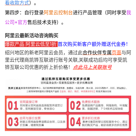
看收款方式
）。
第四步：自行登录
阿里云控制台
进行产品管理（同时享受
我
公司+官方
售后技术支持）。
阿里云最新活动咨询购买
爆款产品 阿里云低至1折
首次购买新客户额外赠送代金券！
绍兴地区的新老阿里云会员，通过此
合作伙伴专属
页面
与阿
里云代理商凯铧互联进行账号关联,关联成功后均可享受凯
铧互联公司优惠的折上折价格！
点此马上关联账号