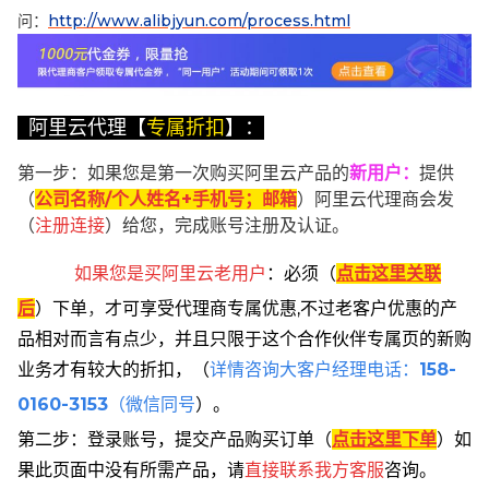
问：
http://www.alibjyun.com/process.html
阿里云代理【
专属折扣
】：
第一步：如果您是第一次购买阿里云产品的
新用户
：
提供
（
公司名称/个人姓名+手机号；邮箱
）阿里云代理商会发
（
注册连接
）给您，完成账号注册及认证。
如果您是买阿里云
老用户
：
必须
（
点击这里关联
后
）
下单
，
才可享受代理商专属优惠,不过老客户优惠的产
品相对而言有点少，并且只限于这个合作伙伴专属页的新购
业务才有较大的折扣，
（
详情咨询大客户经理电话：
158-
0160-3153
（微信同号
）。
第二步：登录账号，提交产品购买订单（
点击这里下单
）
如
果此页面中没有所需产品，请
直接联系
我方客服
咨询。