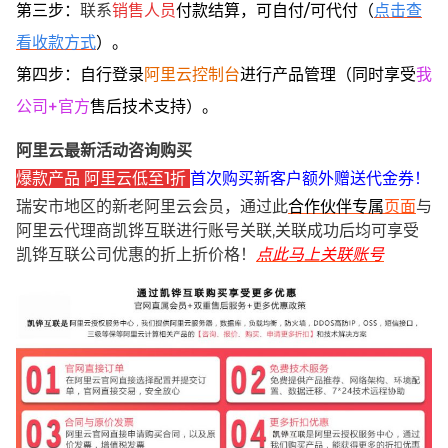
第三步：
联系
销售人员
付款结算，可自付/可代付（
点击查
看收款方式
）。
第四步：自行登录
阿里云控制台
进行产品管理（同时享受
我
公司+官方
售后技术支持）。
阿里云最新活动咨询购买
爆款产品 阿里云低至1折
首次购买新客户额外赠送代金券！
瑞安市地区的新老阿里云会员，通过此
合作伙伴专属
页面
与
阿里云代理商凯铧互联进行账号关联,关联成功后均可享受
凯铧互联公司优惠的折上折价格！
点此马上关联账号