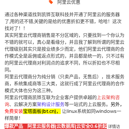
阿里云优惠
通过各种渠道找到凯铧互联科技并开通了阿里云的服务器
了,用的还不错,关键的是给的优惠折扣更不错，哈哈！这次
找对了！！
其实阿里云代理商销售是不分区域的，只要找到一个你认为
不错的就可以，真心是看缘分，并且我了解到所谓的阿里云
代理级别其实只是按业绩多少而定，他们阿里云代理商的合
作模式全是返佣或返点形式的，并且都是统一的，只不过有
的阿里云代理商对利润点的追求不同，所以折扣也不尽相
同。
阿里云代理商分为纯分销（只卖产品，无售后），技术服务
商，系统集成商等三大类，这就行成了阿里云代理商的合作
模式大体也分为这三种。
阿里云代理商凯铧互联为企业客户提供卓越的
上云架构咨
询
、云解决方案
架构设计服务
等一站式的上云服务。
另外，
免费安装
宝塔面板(bt.cn)，
让linux系统如同windows一
样简单！
爆款产品 阿里云服务器|云数据库|云安全0.6折起
详情访