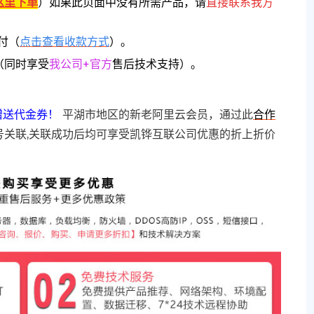
这里下单
）
如果此页面中没有所需产品，请
直接联系
我方
付（
点击查看收款方式
）。
（同时享受
我公司+官方
售后技术支持）。
赠送代金券！
平湖市地区的新老阿里云会员，通过此
合作
号关联,关联成功后均可享受凯铧互联公司优惠的折上折价