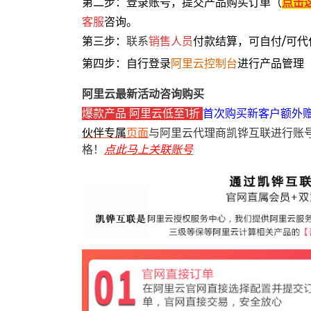
第二步：登录账号，提交产品购买订单（
点击
客服
咨询。
第三步：
联系
销售人员
付款结算，可自付/可代
第四步：自行登录
阿里云控制台
进行产品管理
阿里云最新活动咨询购买
爆款产品 阿里云低至1折
首次购买新客户额外
伙伴专属
页面
与阿里云代理商凯铧互联进行账
格！
点此马上关联账号