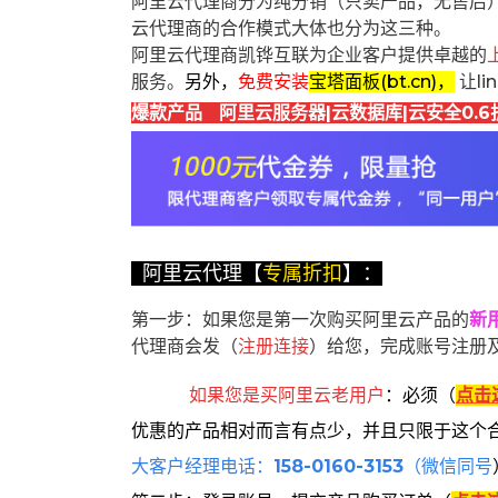
阿里云代理商分为纯分销（只卖产品，无售后
云代理商的合作模式大体也分为这三种。
阿里云代理商凯铧互联为企业客户提供卓越的
服务。
另外，
免费安装
宝塔面板(bt.cn)，
让l
爆款产品 阿里云服务器|云数据库|云安全0.6
阿里云代理【
专属折扣
】：
第一步：如果您是第一次购买阿里云产品的
新
代理商会发（
注册连接
）给您，完成账号注册
如果您是买阿里云
老用户
：
必须
（
点击
优惠的产品相对而言有点少，并且只限于这个
大客户经理电话：
158-0160-3153
（微信同号