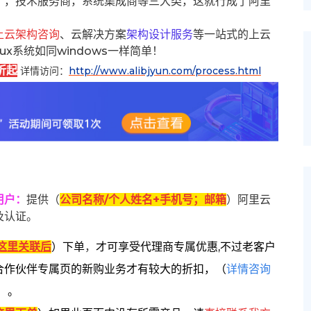
），技术服务商，系统集成商等三大类，这就行成了阿里
上云架构咨询
、云解决方案
架构设计服务
等一站式的上云
inux系统如同windows一样简单！
折起
详情访问：
http://www.alibjyun.com/process.html
用户
：
提供（
公司名称/个人姓名+手机号；邮箱
）阿里云
及认证。
这里关联后
）
下单
，
才可享受代理商专属优惠,不过老客户
合作伙伴专属页的新购业务才有较大的折扣，
（
详情咨询
）。