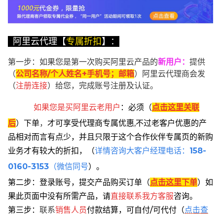
阿里云代理【
专属折扣
】：
第一步：如果您是第一次购买阿里云产品的
新用户
：
提供
（
公司名称/个人姓名+手机号；邮箱
）阿里云代理商会发
（
注册连接
）给您，完成账号注册及认证。
如果您是买阿里云
老用户
：
必须
（
点击这里关联
后
）
下单
，
才可享受代理商专属优惠,不过老客户优惠的产
品相对而言有点少，并且只限于这个合作伙伴专属页的新购
业务才有较大的折扣，
（
详情咨询大客户经理电话：
158-
0160-3153
（微信同号
）。
第二步：登录账号，提交产品购买订单（
点击这里下单
）
如
果此页面中没有所需产品，请
直接联系
我方客服
咨询。
第三步：
联系
销售人员
付款结算，可自付/可代付（
点击查