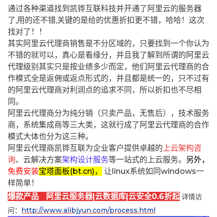
通过各种渠道找到凯铧互联科技并开通了阿里云的服务器
了,用的还不错,关键的是给的优惠折扣更不错，哈哈！这次
找对了！！
其实阿里云代理商销售是不分区域的，只要找到一个你认为
不错的就可以，真心是看缘分，并且我了解到所谓的阿里云
代理级别其实只是按业绩多少而定，他们阿里云代理商的合
作模式全是返佣或返点形式的，并且都是统一的，只不过有
的阿里云代理商对利润点的追求不同，所以折扣也不尽相
同。
阿里云代理商分为纯分销（只卖产品，无售后），技术服务
商，系统集成商等三大类，这就行成了阿里云代理商的合作
模式大体也分为这三种。
阿里云代理商凯铧互联为企业客户提供卓越的
上云架构咨
询
、云解决方案
架构设计服务
等一站式的上云服务。
另外，
免费安装
宝塔面板(bt.cn)，
让linux系统如同windows一
样简单！
爆款产品 阿里云服务器|云数据库|云安全0.6折起
详情访
问：
http://www.alibjyun.com/process.html