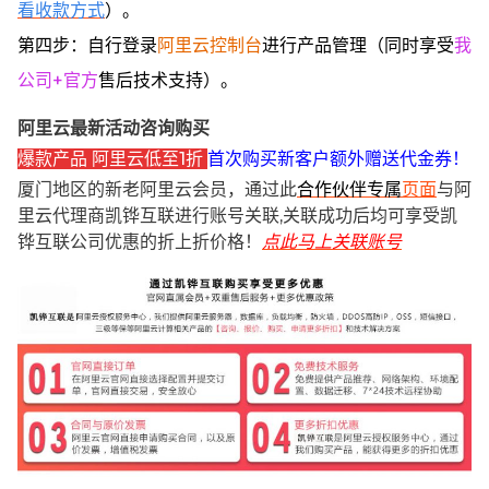
看收款方式
）。
第四步：自行登录
阿里云控制台
进行产品管理（同时享受
我
公司+官方
售后技术支持）。
阿里云最新活动咨询购买
爆款产品 阿里云低至1折
首次购买新客户额外赠送代金券！
厦门地区的新老阿里云会员，通过此
合作伙伴专属
页面
与阿
里云代理商凯铧互联进行账号关联,关联成功后均可享受凯
铧互联公司优惠的折上折价格！
点此马上关联账号