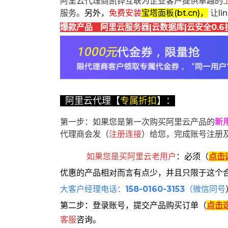
阿里云代理商凯铧互联为企业客户提供卓越的
服务。
另外，
免费安装
宝塔面板(bt.cn)，
让l
爆款产品 阿里云服务器|云数据库|云安全0.6
阿里云代理【
专属折扣
】：
第一步：如果您是第一次购买阿里云产品的
新
代理商会发（
注册连接
）给您，完成账号注册
如果您是买阿里云
老用户
：
必须
（
点击
优惠的产品相对而言有点少，并且只限于这个
大客户经理电话：
158-0160-3153
（微信同号
第二步：登录账号，提交产品购买订单（
点击
客服
咨询。