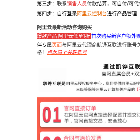
第三步：
联系
销售人员
付款结算，可自付/可代
第四步：自行登录
阿里云控制台
进行产品管理
阿里云最新活动咨询购买
爆款产品 阿里云低至1折
首次购买新客户额外
伴专属
页面
与阿里云代理商凯铧互联进行账号
格！
点此马上关联账号