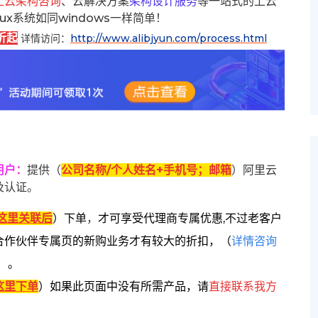
上云架构咨询
、云解决方案
架构设计服务
等一站式的上云
inux系统如同windows一样简单！
折起
详情访问：
http://www.alibjyun.com/process.html
用户
：
提供（
公司名称/个人姓名+手机号；邮箱
）阿里云
及认证。
这里关联后
）
下单
，
才可享受代理商专属优惠,不过老客户
合作伙伴专属页的新购业务才有较大的折扣，
（
详情咨询
）。
这里下单
）
如果此页面中没有所需产品，请
直接联系
我方