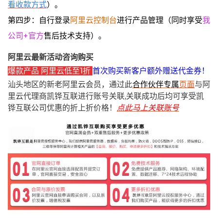
看收款方式
）。
第四步：自行登录
阿里云控制台
进行产品管理（同时享受
我
公司+官方
售后技术支持）。
阿里云最新活动咨询购买
爆款产品 阿里云低至1折
首次购买新客户额外赠送代金券！
汕头地区的新老阿里云会员，通过此
合作伙伴专属
页面
与阿
里云代理商凯铧互联进行账号关联,关联成功后均可享受凯
铧互联公司优惠的折上折价格！
点此马上关联账号