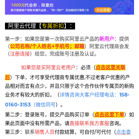
阿里云代理【
专属折扣
】：
第一步：如果您是第一次购买阿里云产品的
新用户
：
提供
（
公司名称/个人姓名+手机号；邮箱
）阿里云代理商会发
（
注册连接
）给您，完成账号注册及认证。
如果您是买阿里云
老用户
：
必须
（
点击这里关联
后
）
下单
，
才可享受代理商专属优惠,不过老客户优惠的产
品相对而言有点少，并且只限于这个合作伙伴专属页的新购
业务才有较大的折扣，
（
详情咨询大客户经理电话：
158-
0160-3153
（微信同号
）。
第二步：登录账号，提交产品购买订单（
点击这里下单
）
如
果此页面中没有所需产品，请
直接联系
我方客服
咨询。
第三步：
联系
销售人员
付款结算，可自付/可代付（
点击查