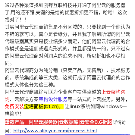
通过各种渠道找到凯铧互联科技并开通了阿里云的服务器
了,用的还不错,关键的是给的优惠折扣更不错，哈哈！这次
找对了！！
其实阿里云代理商销售是不分区域的，只要找到一个你认为
不错的就可以，真心是看缘分，并且我了解到所谓的阿里云
代理级别其实只是按业绩多少而定，他们阿里云代理商的合
作模式全是返佣或返点形式的，并且都是统一的，只不过有
的阿里云代理商对利润点的追求不同，所以折扣也不尽相
同。
阿里云代理商分为纯分销（只卖产品，无售后），技术服务
商，系统集成商等三大类，这就行成了阿里云代理商的合作
模式大体也分为这三种。
阿里云代理商凯铧互联为企业客户提供卓越的
上云架构咨
询
、云解决方案
架构设计服务
等一站式的上云服务。
另外，
免费安装
宝塔面板(bt.cn)，
让linux系统如同windows一
样简单！
爆款产品 阿里云服务器|云数据库|云安全0.6折起
详情访
问：
http://www.alibjyun.com/process.html