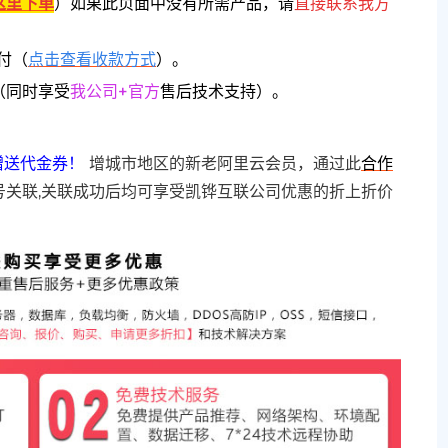
这里下单
）
如果此页面中没有所需产品，请
直接联系
我方
付（
点击查看收款方式
）。
（同时享受
我公司+官方
售后技术支持）。
赠送代金券！
增城市地区的新老阿里云会员，通过此
合作
号关联,关联成功后均可享受凯铧互联公司优惠的折上折价