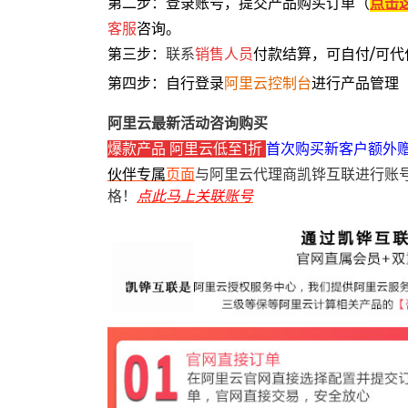
第二步：登录账号，提交产品购买订单（
点击
客服
咨询。
第三步：
联系
销售人员
付款结算，可自付/可代
第四步：自行登录
阿里云控制台
进行产品管理
阿里云最新活动咨询购买
爆款产品 阿里云低至1折
首次购买新客户额外
伙伴专属
页面
与阿里云代理商凯铧互联进行账
格！
点此马上关联账号