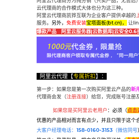
阿里云代理商分为纯分销（只卖产品，无售后
云代理商的合作模式大体也分为这三种。
阿里云代理商凯铧互联为企业客户提供卓越的
服务。
另外，
免费安装
宝塔面板(bt.cn)，
让l
爆款产品 阿里云服务器|云数据库|云安全0.6
阿里云代理【
专属折扣
】：
第一步：如果您是第一次购买阿里云产品的
新
代理商会发（
注册连接
）给您，完成账号注册
如果您是买阿里云
老用户
：
必须
（
点击
优惠的产品相对而言有点少，并且只限于这个
大客户经理电话：
158-0160-3153
（微信同号