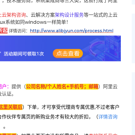
），技术服务商，系统集成商等三大类，这就行成了阿里
上云架构咨询
、云解决方案
架构设计服务
等一站式的上云
inux系统如同windows一样简单！
折起
详情访问：
http://www.alibjyun.com/process.html
用户
：
提供（
公司名称/个人姓名+手机号；邮箱
）阿里云
及认证。
这里关联后
）
下单
，
才可享受代理商专属优惠,不过老客户
合作伙伴专属页的新购业务才有较大的折扣，
（
详情咨询
）。