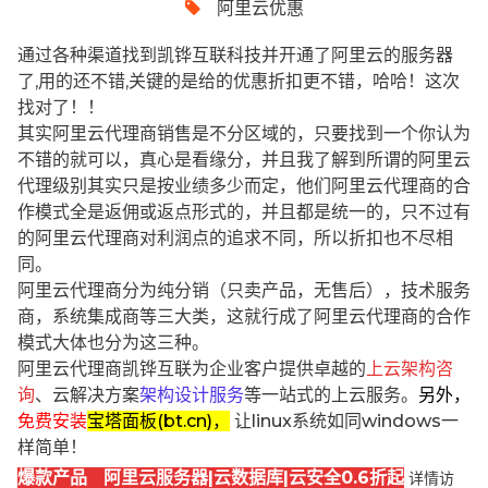
阿里云优惠
通过各种渠道找到凯铧互联科技并开通了阿里云的服务器
了,用的还不错,关键的是给的优惠折扣更不错，哈哈！这次
找对了！！
其实阿里云代理商销售是不分区域的，只要找到一个你认为
不错的就可以，真心是看缘分，并且我了解到所谓的阿里云
代理级别其实只是按业绩多少而定，他们阿里云代理商的合
作模式全是返佣或返点形式的，并且都是统一的，只不过有
的阿里云代理商对利润点的追求不同，所以折扣也不尽相
同。
阿里云代理商分为纯分销（只卖产品，无售后），技术服务
商，系统集成商等三大类，这就行成了阿里云代理商的合作
模式大体也分为这三种。
阿里云代理商凯铧互联为企业客户提供卓越的
上云架构咨
询
、云解决方案
架构设计服务
等一站式的上云服务。
另外，
免费安装
宝塔面板(bt.cn)，
让linux系统如同windows一
样简单！
爆款产品 阿里云服务器|云数据库|云安全0.6折起
详情访