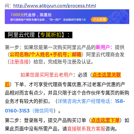
问：
http://www.alibjyun.com/process.html
阿里云代理【
专属折扣
】：
第一步：如果您是第一次购买阿里云产品的
新用户
：
提供
（
公司名称/个人姓名+手机号；邮箱
）阿里云代理商会发
（
注册连接
）给您，完成账号注册及认证。
如果您是买阿里云
老用户
：
必须
（
点击这里关联
后
）
下单
，
才可享受代理商专属优惠,不过老客户优惠的产
品相对而言有点少，并且只限于这个合作伙伴专属页的新购
业务才有较大的折扣，
（
详情咨询大客户经理电话：
158-
0160-3153
（微信同号
）。
第二步：登录账号，提交产品购买订单（
点击这里下单
）
如
果此页面中没有所需产品，请
直接联系
我方客服
咨询。