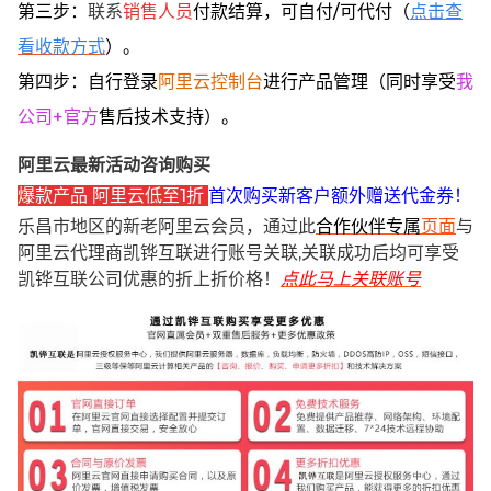
第三步：
联系
销售人员
付款结算，可自付/可代付（
点击查
看收款方式
）。
第四步：自行登录
阿里云控制台
进行产品管理（同时享受
我
公司+官方
售后技术支持）。
阿里云最新活动咨询购买
爆款产品 阿里云低至1折
首次购买新客户额外赠送代金券！
乐昌市地区的新老阿里云会员，通过此
合作伙伴专属
页面
与
阿里云代理商凯铧互联进行账号关联,关联成功后均可享受
凯铧互联公司优惠的折上折价格！
点此马上关联账号