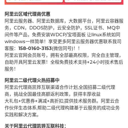
阿里云区域代理商优惠
阿里云服务器、阿里云数据库，大数据平台，阿里云容器服
务，CDN，DDOS防护，云安全防护，SSL证书、MQ中
间件等产品，免费安装WDCP/宝塔面板 让
linux系统如同
windows一样简单！享受更多阿里云服务器优惠联系我司
客服：
158-0160-3153
(微信同号)！！
阿里云官网会员账号，拥有全部最高权限，完全自主管理，
自助开具阿里云发票！全程免费技术支持+24小时技术售后
服务！
阿里云二级代理火热招募中
阿里云代理商凯铧互联渠道合作计划,全国招募二级代理
商，挑战全国最佳高额返利政策，获得丰厚收益
大礼包+优惠券+满减+高折扣,提供技术服务群。阿里云合
作伙伴生态体系,帮助二级代理构建基于云服务的成功业务
实践和解决方案。
关于阿里云代理凯铧互联科技：