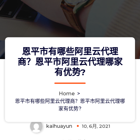
恩平市有哪些阿里云代理
商？恩平市阿里云代理哪家
有优势?
恩平市有哪些阿里云代理商？恩平市阿
Home
>
里云代理哪家有优势?
恩平市有哪些阿里云代理商？恩平市阿里云代理哪
家有优势?
kaihuayun
10, 6月, 2021
0