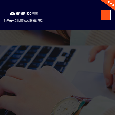
Skip
to
content
阿里云产品优惠购买就找凯铧互联