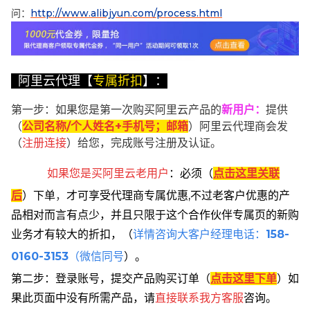
问：
http://www.alibjyun.com/process.html
阿里云代理【
专属折扣
】：
第一步：如果您是第一次购买阿里云产品的
新用户
：
提供
（
公司名称/个人姓名+手机号；邮箱
）阿里云代理商会发
（
注册连接
）给您，完成账号注册及认证。
如果您是买阿里云
老用户
：
必须
（
点击这里关联
后
）
下单
，
才可享受代理商专属优惠,不过老客户优惠的产
品相对而言有点少，并且只限于这个合作伙伴专属页的新购
业务才有较大的折扣，
（
详情咨询大客户经理电话：
158-
0160-3153
（微信同号
）。
第二步：登录账号，提交产品购买订单（
点击这里下单
）
如
果此页面中没有所需产品，请
直接联系
我方客服
咨询。