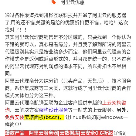
阿里云优惠
通过各种渠道找到凯铧互联科技并开通了阿里云的服务器
了,用的还不错,关键的是给的优惠折扣更不错，哈哈！这次
找对了！！
其实阿里云代理商销售是不分区域的，只要找到一个你认为
不错的就可以，真心是看缘分，并且我了解到所谓的阿里云
代理级别其实只是按业绩多少而定，他们阿里云代理商的合
作模式全是返佣或返点形式的，并且都是统一的，只不过有
的阿里云代理商对利润点的追求不同，所以折扣也不尽相
同。
阿里云代理商分为纯分销（只卖产品，无售后），技术服务
商，系统集成商等三大类，这就行成了阿里云代理商的合作
模式大体也分为这三种。
阿里云代理商凯铧互联为企业客户提供卓越的
上云架构咨
询
、云解决方案
架构设计服务
等一站式的上云服务。
另外，
免费安装
宝塔面板(bt.cn)，
让linux系统如同windows一
样简单！
爆款产品 阿里云服务器|云数据库|云安全0.6折起
详情访