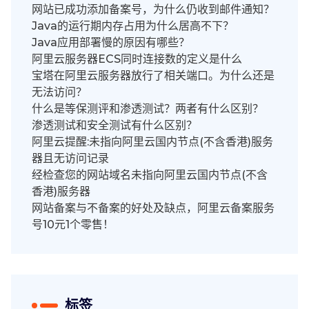
网站已成功添加备案号，为什么仍收到邮件通知？
Java的运行期内存占用为什么居高不下？
Java应用部署慢的原因有哪些？
阿里云服务器ECS同时连接数的定义是什么
宝塔在阿里云服务器放行了相关端口。为什么还是
无法访问？
什么是等保测评和渗透测试？两者有什么区别？
渗透测试和安全测试有什么区别？
阿里云提醒:未指向阿里云国内节点(不含香港)服务
器且无访问记录
经检查您的网站域名未指向阿里云国内节点(不含
香港)服务器
网站备案与不备案的好处及缺点，阿里云备案服务
号10元1个零售！
标签