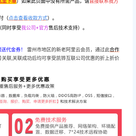
这里下单
）
如果此页面中没有所需产品，请
直接联系
我方
付（
点击查看收款方式
）。
（同时享受
我公司+官方
售后技术支持）。
赠送代金券！
雷州市地区的新老阿里云会员，通过此
合作
号关联,关联成功后均可享受凯铧互联公司优惠的折上折价