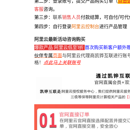
第二步：登录账号，提交产品购买订单（
点击
客服
咨询。
第三步：
联系
销售人员
付款结算，可自付/可代
第四步：自行登录
阿里云控制台
进行产品管理
阿里云最新活动咨询购买
爆款产品 阿里云低至1折
首次购买新客户额外
伙伴专属
页面
与阿里云代理商凯铧互联进行账
格！
点此马上关联账号