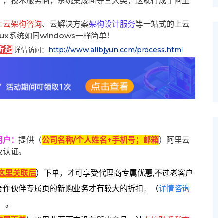
），技术服务商，系统集成商等三大类，这就行成了阿里
上云架构咨询
、云解决方案
架构设计服务
等一站式的上云
inux系统如同windows一样简单！
折起
详情访问：
http://www.alibjyun.com/process.html
用户
：
提供（
公司名称/个人姓名+手机号；邮箱
）阿里云
及认证。
这里关联后
）
下单
，
才可享受代理商专属优惠,不过老客户
合作伙伴专属页的新购业务才有较大的折扣，
（
详情咨询
）。