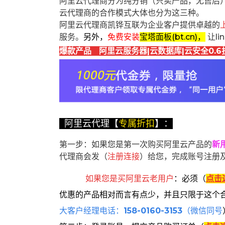
阿里云代理商分为纯分销（只卖产品，无售后
云代理商的合作模式大体也分为这三种。
阿里云代理商凯铧互联为企业客户提供卓越的
服务。
另外，
免费安装
宝塔面板(bt.cn)，
让l
爆款产品 阿里云服务器|云数据库|云安全0.6
阿里云代理【
专属折扣
】：
第一步：如果您是第一次购买阿里云产品的
新
代理商会发（
注册连接
）给您，完成账号注册
如果您是买阿里云
老用户
：
必须
（
点击
优惠的产品相对而言有点少，并且只限于这个
大客户经理电话：
158-0160-3153
（微信同号