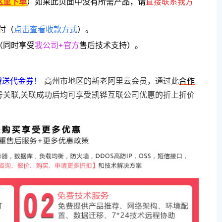
这里下单
）
如果此页面中没有所需产品，请
直接联系
我方
付（
点击查看收款方式
）。
（同时享受
我公司+官方
售后技术支持）。
赠送代金券！
高州市地区的新老阿里云会员，通过此
合作
号关联,关联成功后均可享受凯铧互联公司优惠的折上折价