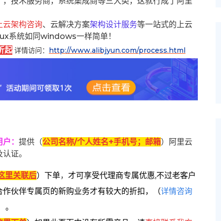
），技术服务商，系统集成商等三大类，这就行成了阿里
上云架构咨询
、云解决方案
架构设计服务
等一站式的上云
inux系统如同windows一样简单！
折起
详情访问：
http://www.alibjyun.com/process.html
用户
：
提供（
公司名称/个人姓名+手机号；邮箱
）阿里云
及认证。
这里关联后
）
下单
，
才可享受代理商专属优惠,不过老客户
合作伙伴专属页的新购业务才有较大的折扣，
（
详情咨询
）。