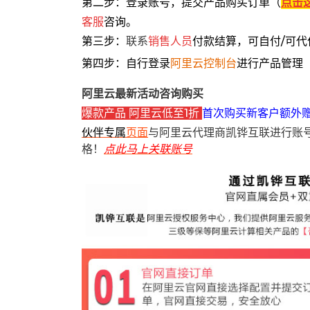
第二步：登录账号，提交产品购买订单（
点击
客服
咨询。
第三步：
联系
销售人员
付款结算，可自付/可代
第四步：自行登录
阿里云控制台
进行产品管理
阿里云最新活动咨询购买
爆款产品 阿里云低至1折
首次购买新客户额外
伙伴专属
页面
与阿里云代理商凯铧互联进行账
格！
点此马上关联账号