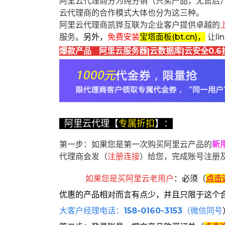
阿里云代理商分为纯分销（只卖产品，无售后
云代理商的合作模式大体也分为这三种。
阿里云代理商凯铧互联为企业客户提供卓越的
服务。
另外，
免费安装
宝塔面板(bt.cn)，
让l
爆款产品 阿里云服务器|云数据库|云安全0.6
阿里云代理【
专属折扣
】：
第一步：如果您是第一次购买阿里云产品的
新
代理商会发（
注册连接
）给您，完成账号注册
如果您是买阿里云
老用户
：
必须
（
点击
优惠的产品相对而言有点少，并且只限于这个
大客户经理电话：
158-0160-3153
（微信同号