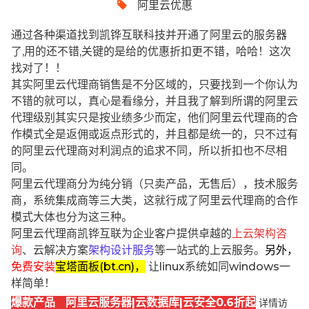
阿里云优惠
通过各种渠道找到凯铧互联科技并开通了阿里云的服务器
了,用的还不错,关键的是给的优惠折扣更不错，哈哈！这次
找对了！！
其实阿里云代理商销售是不分区域的，只要找到一个你认为
不错的就可以，真心是看缘分，并且我了解到所谓的阿里云
代理级别其实只是按业绩多少而定，他们阿里云代理商的合
作模式全是返佣或返点形式的，并且都是统一的，只不过有
的阿里云代理商对利润点的追求不同，所以折扣也不尽相
同。
阿里云代理商分为纯分销（只卖产品，无售后），技术服务
商，系统集成商等三大类，这就行成了阿里云代理商的合作
模式大体也分为这三种。
阿里云代理商凯铧互联为企业客户提供卓越的
上云架构咨
询
、云解决方案
架构设计服务
等一站式的上云服务。
另外，
免费安装
宝塔面板(bt.cn)，
让linux系统如同windows一
样简单！
爆款产品 阿里云服务器|云数据库|云安全0.6折起
详情访