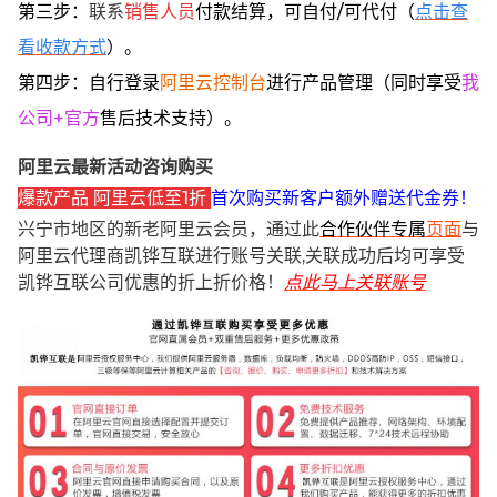
第三步：
联系
销售人员
付款结算，可自付/可代付（
点击查
看收款方式
）。
第四步：自行登录
阿里云控制台
进行产品管理（同时享受
我
公司+官方
售后技术支持）。
阿里云最新活动咨询购买
爆款产品 阿里云低至1折
首次购买新客户额外赠送代金券！
兴宁市地区的新老阿里云会员，通过此
合作伙伴专属
页面
与
阿里云代理商凯铧互联进行账号关联,关联成功后均可享受
凯铧互联公司优惠的折上折价格！
点此马上关联账号