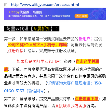
问：
http://www.alibjyun.com/process.html
阿里云代理【
专属折扣
】：
第一步：如果您是第一次购买阿里云产品的
新用户
：
提供
（
公司名称/个人姓名+手机号；邮箱
）阿里云代理商会发
（
注册连接
）给您，完成账号注册及认证。
如果您是买阿里云
老用户
：
必须
（
点击这里关联
后
）
下单
，
才可享受代理商专属优惠,不过老客户优惠的产
品相对而言有点少，并且只限于这个合作伙伴专属页的新购
业务才有较大的折扣，
（
详情咨询大客户经理电话：
158-
0160-3153
（微信同号
）。
第二步：登录账号，提交产品购买订单（
点击这里下单
）
如
果此页面中没有所需产品，请
直接联系
我方客服
咨询。