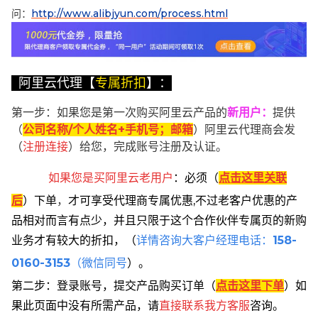
问：
http://www.alibjyun.com/process.html
阿里云代理【
专属折扣
】：
第一步：如果您是第一次购买阿里云产品的
新用户
：
提供
（
公司名称/个人姓名+手机号；邮箱
）阿里云代理商会发
（
注册连接
）给您，完成账号注册及认证。
如果您是买阿里云
老用户
：
必须
（
点击这里关联
后
）
下单
，
才可享受代理商专属优惠,不过老客户优惠的产
品相对而言有点少，并且只限于这个合作伙伴专属页的新购
业务才有较大的折扣，
（
详情咨询大客户经理电话：
158-
0160-3153
（微信同号
）。
第二步：登录账号，提交产品购买订单（
点击这里下单
）
如
果此页面中没有所需产品，请
直接联系
我方客服
咨询。