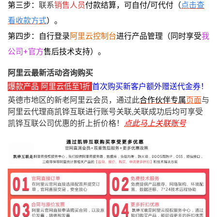
第三步：
联系
销售人员
付款结算，可自付/可代付（
点击查
看收款方式
）。
第四步：自行登录
阿里云控制台
进行产品管理（同时享受
我
公司+官方
售后技术支持）。
阿里云最新活动咨询购买
爆款产品 阿里云低至1折
首次购买新客户额外赠送代金券！
英德市地区的新老阿里云会员，通过此
合作伙伴专属
页面
与
阿里云代理商凯铧互联进行账号关联,关联成功后均可享受
凯铧互联公司优惠的折上折价格！
点此马上关联账号