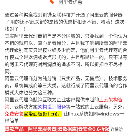
阿里云优惠
通过各种渠道找到凯铧互联科技并开通了阿里云的服务器
了,用的还不错,关键的是给的优惠折扣更不错，哈哈！这次
找对了！！
其实阿里云代理商销售是不分区域的，只要找到一个你认为
不错的就可以，真心是看缘分，并且我了解到所谓的阿里云
代理级别其实只是按业绩多少而定，他们阿里云代理商的合
作模式全是返佣或返点形式的，并且都是统一的，只不过有
的阿里云代理商对利润点的追求不同，所以折扣也不尽相
同。
阿里云代理商分为纯分销（只卖产品，无售后），技术服务
商，系统集成商等三大类，这就行成了阿里云代理商的合作
模式大体也分为这三种。
阿里云代理商凯铧互联为企业客户提供卓越的
上云架构咨
询
、云解决方案
架构设计服务
等一站式的上云服务。
另外，
免费安装
宝塔面板(bt.cn)，
让linux系统如同windows一
样简单！
爆款产品 阿里云服务器|云数据库|云安全0.6折起
详情访