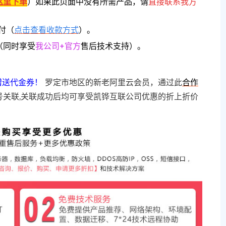
这里下单
）
如果此页面中没有所需产品，请
直接联系
我方
付（
点击查看收款方式
）。
（同时享受
我公司+官方
售后技术支持）。
赠送代金券！
罗定市地区的新老阿里云会员，通过此
合作
号关联,关联成功后均可享受凯铧互联公司优惠的折上折价