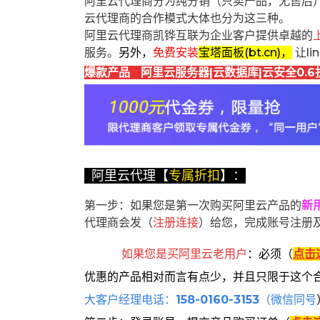
阿里云代理商分为纯分销（只卖产品，无售后
云代理商的合作模式大体也分为这三种。
阿里云代理商凯铧互联为企业客户提供卓越的
服务。
另外，
免费安装
宝塔面板(bt.cn)，
让l
爆款产品 阿里云服务器|云数据库|云安全0.6
阿里云代理【
专属折扣
】：
第一步：如果您是第一次购买阿里云产品的
新
代理商会发（
注册连接
）给您，完成账号注册
如果您是买阿里云
老用户
：
必须
（
点击
优惠的产品相对而言有点少，并且只限于这个
大客户经理电话：
158-0160-3153
（微信同号