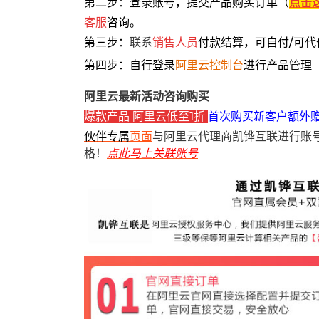
第二步：登录账号，提交产品购买订单（
点击
客服
咨询。
第三步：
联系
销售人员
付款结算，可自付/可代
第四步：自行登录
阿里云控制台
进行产品管理
阿里云最新活动咨询购买
爆款产品 阿里云低至1折
首次购买新客户额外
伙伴专属
页面
与阿里云代理商凯铧互联进行账
格！
点此马上关联账号