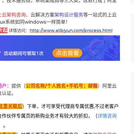
），技术服务商，系统集成商等三大类，这就行成了阿里
上云架构咨询
、云解决方案
架构设计服务
等一站式的上云
inux系统如同windows一样简单！
折起
详情访问：
http://www.alibjyun.com/process.html
用户
：
提供（
公司名称/个人姓名+手机号；邮箱
）阿里云
及认证。
这里关联后
）
下单
，
才可享受代理商专属优惠,不过老客户
合作伙伴专属页的新购业务才有较大的折扣，
（
详情咨询
）。