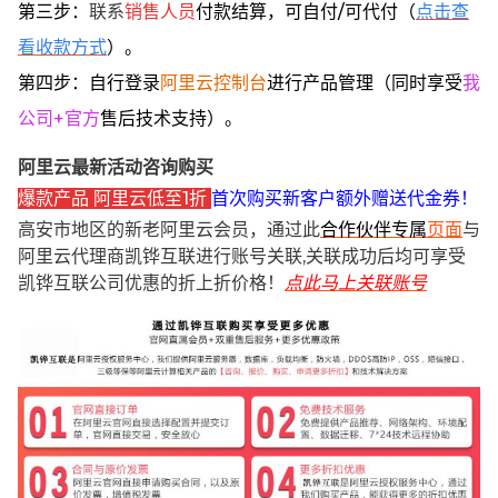
第三步：
联系
销售人员
付款结算，可自付/可代付（
点击查
看收款方式
）。
第四步：自行登录
阿里云控制台
进行产品管理（同时享受
我
公司+官方
售后技术支持）。
阿里云最新活动咨询购买
爆款产品 阿里云低至1折
首次购买新客户额外赠送代金券！
高安市地区的新老阿里云会员，通过此
合作伙伴专属
页面
与
阿里云代理商凯铧互联进行账号关联,关联成功后均可享受
凯铧互联公司优惠的折上折价格！
点此马上关联账号