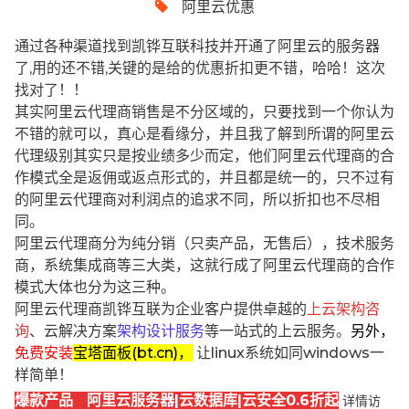
阿里云优惠
通过各种渠道找到凯铧互联科技并开通了阿里云的服务器
了,用的还不错,关键的是给的优惠折扣更不错，哈哈！这次
找对了！！
其实阿里云代理商销售是不分区域的，只要找到一个你认为
不错的就可以，真心是看缘分，并且我了解到所谓的阿里云
代理级别其实只是按业绩多少而定，他们阿里云代理商的合
作模式全是返佣或返点形式的，并且都是统一的，只不过有
的阿里云代理商对利润点的追求不同，所以折扣也不尽相
同。
阿里云代理商分为纯分销（只卖产品，无售后），技术服务
商，系统集成商等三大类，这就行成了阿里云代理商的合作
模式大体也分为这三种。
阿里云代理商凯铧互联为企业客户提供卓越的
上云架构咨
询
、云解决方案
架构设计服务
等一站式的上云服务。
另外，
免费安装
宝塔面板(bt.cn)，
让linux系统如同windows一
样简单！
爆款产品 阿里云服务器|云数据库|云安全0.6折起
详情访