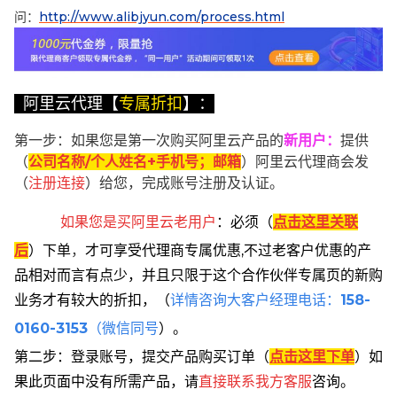
问：
http://www.alibjyun.com/process.html
阿里云代理【
专属折扣
】：
第一步：如果您是第一次购买阿里云产品的
新用户
：
提供
（
公司名称/个人姓名+手机号；邮箱
）阿里云代理商会发
（
注册连接
）给您，完成账号注册及认证。
如果您是买阿里云
老用户
：
必须
（
点击这里关联
后
）
下单
，
才可享受代理商专属优惠,不过老客户优惠的产
品相对而言有点少，并且只限于这个合作伙伴专属页的新购
业务才有较大的折扣，
（
详情咨询大客户经理电话：
158-
0160-3153
（微信同号
）。
第二步：登录账号，提交产品购买订单（
点击这里下单
）
如
果此页面中没有所需产品，请
直接联系
我方客服
咨询。