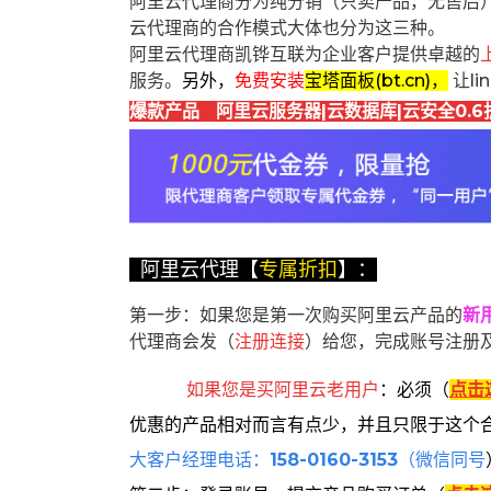
阿里云代理商分为纯分销（只卖产品，无售后
云代理商的合作模式大体也分为这三种。
阿里云代理商凯铧互联为企业客户提供卓越的
服务。
另外，
免费安装
宝塔面板(bt.cn)，
让l
爆款产品 阿里云服务器|云数据库|云安全0.6
阿里云代理【
专属折扣
】：
第一步：如果您是第一次购买阿里云产品的
新
代理商会发（
注册连接
）给您，完成账号注册
如果您是买阿里云
老用户
：
必须
（
点击
优惠的产品相对而言有点少，并且只限于这个
大客户经理电话：
158-0160-3153
（微信同号