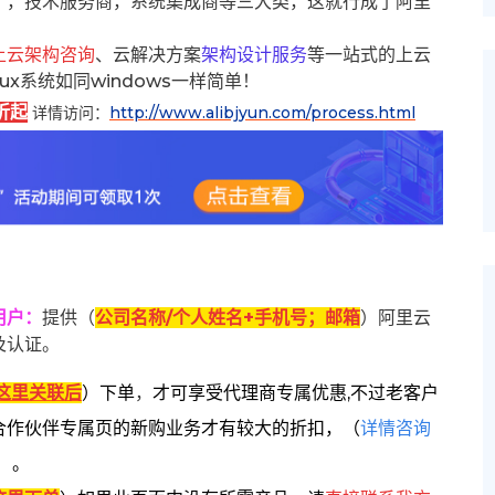
），技术服务商，系统集成商等三大类，这就行成了阿里
上云架构咨询
、云解决方案
架构设计服务
等一站式的上云
inux系统如同windows一样简单！
折起
详情访问：
http://www.alibjyun.com/process.html
用户
：
提供（
公司名称/个人姓名+手机号；邮箱
）阿里云
及认证。
这里关联后
）
下单
，
才可享受代理商专属优惠,不过老客户
合作伙伴专属页的新购业务才有较大的折扣，
（
详情咨询
）。