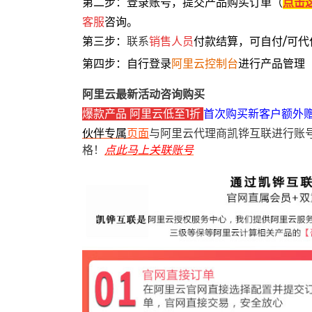
第二步：登录账号，提交产品购买订单（
点击
客服
咨询。
第三步：
联系
销售人员
付款结算，可自付/可代
第四步：自行登录
阿里云控制台
进行产品管理
阿里云最新活动咨询购买
爆款产品 阿里云低至1折
首次购买新客户额外
伙伴专属
页面
与阿里云代理商凯铧互联进行账
格！
点此马上关联账号