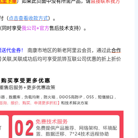
这里下单
）
如果此页面中没有所需产品，请
直接联系
我方
付（
点击查看收款方式
）。
（同时享受
我公司+官方
售后技术支持）。
赠送代金券！
南康市地区的新老阿里云会员，通过此
合作
号关联,关联成功后均可享受凯铧互联公司优惠的折上折价