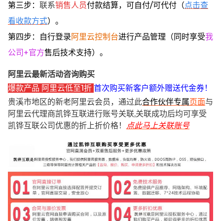
第三步：
联系
销售人员
付款结算，可自付/可代付（
点击查
看收款方式
）。
第四步：自行登录
阿里云控制台
进行产品管理（同时享受
我
公司+官方
售后技术支持）。
阿里云最新活动咨询购买
爆款产品 阿里云低至1折
首次购买新客户额外赠送代金券！
贵溪市地区的新老阿里云会员，通过此
合作伙伴专属
页面
与
阿里云代理商凯铧互联进行账号关联,关联成功后均可享受
凯铧互联公司优惠的折上折价格！
点此马上关联账号