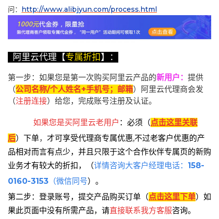
问：
http://www.alibjyun.com/process.html
阿里云代理【
专属折扣
】：
第一步：如果您是第一次购买阿里云产品的
新用户
：
提供
（
公司名称/个人姓名+手机号；邮箱
）阿里云代理商会发
（
注册连接
）给您，完成账号注册及认证。
如果您是买阿里云
老用户
：
必须
（
点击这里关联
后
）
下单
，
才可享受代理商专属优惠,不过老客户优惠的产
品相对而言有点少，并且只限于这个合作伙伴专属页的新购
业务才有较大的折扣，
（
详情咨询大客户经理电话：
158-
0160-3153
（微信同号
）。
第二步：登录账号，提交产品购买订单（
点击这里下单
）
如
果此页面中没有所需产品，请
直接联系
我方客服
咨询。