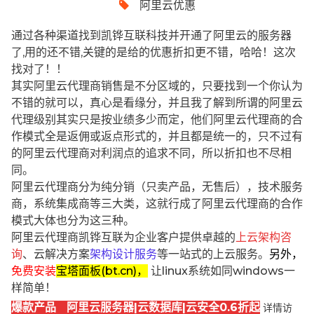
阿里云优惠
通过各种渠道找到凯铧互联科技并开通了阿里云的服务器
了,用的还不错,关键的是给的优惠折扣更不错，哈哈！这次
找对了！！
其实阿里云代理商销售是不分区域的，只要找到一个你认为
不错的就可以，真心是看缘分，并且我了解到所谓的阿里云
代理级别其实只是按业绩多少而定，他们阿里云代理商的合
作模式全是返佣或返点形式的，并且都是统一的，只不过有
的阿里云代理商对利润点的追求不同，所以折扣也不尽相
同。
阿里云代理商分为纯分销（只卖产品，无售后），技术服务
商，系统集成商等三大类，这就行成了阿里云代理商的合作
模式大体也分为这三种。
阿里云代理商凯铧互联为企业客户提供卓越的
上云架构咨
询
、云解决方案
架构设计服务
等一站式的上云服务。
另外，
免费安装
宝塔面板(bt.cn)，
让linux系统如同windows一
样简单！
爆款产品 阿里云服务器|云数据库|云安全0.6折起
详情访