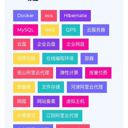
Docker
ecs
Hibernate
MySQL
NAS
QPS
云服务器
云盘
企业云盘
企业网盘
凯铧互联
在线编程环境
容器
密山阿里云代理
弹性计算
按量付费
数据库
文件存储
河津阿里云代理
网盘
网站备案
虚拟主机
计费模式
辽阳阿里云代理