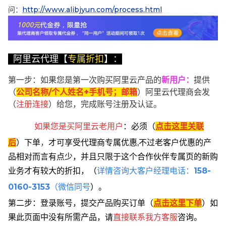
问：
http://www.alibjyun.com/process.html
阿里云代理【
专属折扣
】：
第一步：如果您是第一次购买阿里云产品的
新用户
：
提供
（
公司名称/个人姓名+手机号；邮箱
）阿里云代理商会发
（
注册连接
）给您，完成账号注册及认证。
如果您是买阿里云
老用户
：
必须
（
点击这里关联
后
）
下单
，
才可享受代理商专属优惠,不过老客户优惠的产
品相对而言有点少，并且只限于这个合作伙伴专属页的新购
业务才有较大的折扣，
（
详情咨询大客户经理电话：
158-
0160-3153
（微信同号
）。
第二步：登录账号，提交产品购买订单（
点击这里下单
）
如
果此页面中没有所需产品，请
直接联系
我方客服
咨询。