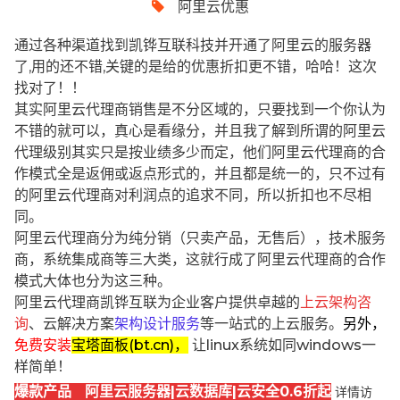
阿里云优惠
通过各种渠道找到凯铧互联科技并开通了阿里云的服务器
了,用的还不错,关键的是给的优惠折扣更不错，哈哈！这次
找对了！！
其实阿里云代理商销售是不分区域的，只要找到一个你认为
不错的就可以，真心是看缘分，并且我了解到所谓的阿里云
代理级别其实只是按业绩多少而定，他们阿里云代理商的合
作模式全是返佣或返点形式的，并且都是统一的，只不过有
的阿里云代理商对利润点的追求不同，所以折扣也不尽相
同。
阿里云代理商分为纯分销（只卖产品，无售后），技术服务
商，系统集成商等三大类，这就行成了阿里云代理商的合作
模式大体也分为这三种。
阿里云代理商凯铧互联为企业客户提供卓越的
上云架构咨
询
、云解决方案
架构设计服务
等一站式的上云服务。
另外，
免费安装
宝塔面板(bt.cn)，
让linux系统如同windows一
样简单！
爆款产品 阿里云服务器|云数据库|云安全0.6折起
详情访