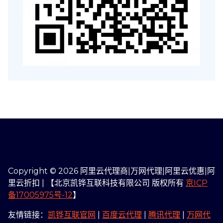
Copyright © 2026 阿里云代理商|万网代理|阿里云优惠|阿
里云折扣 | 【北京凯铧互联科技有限公司 版权所有
京ICP
备17005975号-12
】
友情链接：
凯铧互联官网
|
百度云代理
|
腾讯代理
|
万网代