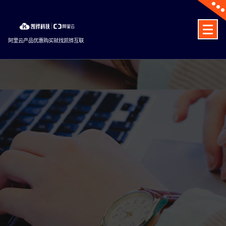
Skip
to
content
阿里云产品优惠购买就找凯铧互联