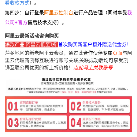
看收款方式
）。
第四步：自行登录
阿里云控制台
进行产品管理（同时享受
我
公司+官方
售后技术支持）。
阿里云最新活动咨询购买
爆款产品 阿里云低至1折
首次购买新客户额外赠送代金券！
萍乡地区的新老阿里云会员，通过此
合作伙伴专属
页面
与阿
里云代理商凯铧互联进行账号关联,关联成功后均可享受凯
铧互联公司优惠的折上折价格！
点此马上关联账号