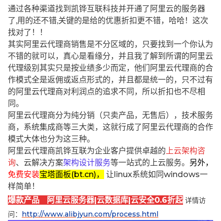
通过各种渠道找到凯铧互联科技并开通了阿里云的服务器
了,用的还不错,关键的是给的优惠折扣更不错，哈哈！这次
找对了！！
其实阿里云代理商销售是不分区域的，只要找到一个你认为
不错的就可以，真心是看缘分，并且我了解到所谓的阿里云
代理级别其实只是按业绩多少而定，他们阿里云代理商的合
作模式全是返佣或返点形式的，并且都是统一的，只不过有
的阿里云代理商对利润点的追求不同，所以折扣也不尽相
同。
阿里云代理商分为纯分销（只卖产品，无售后），技术服务
商，系统集成商等三大类，这就行成了阿里云代理商的合作
模式大体也分为这三种。
阿里云代理商凯铧互联为企业客户提供卓越的
上云架构咨
询
、云解决方案
架构设计服务
等一站式的上云服务。
另外，
免费安装
宝塔面板(bt.cn)，
让linux系统如同windows一
样简单！
爆款产品 阿里云服务器|云数据库|云安全0.6折起
详情访
问：
http://www.alibjyun.com/process.html