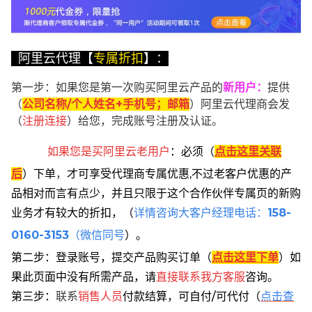
阿里云代理【
专属折扣
】：
第一步：如果您是第一次购买阿里云产品的
新用户
：
提供
（
公司名称/个人姓名+手机号；邮箱
）阿里云代理商会发
（
注册连接
）给您，完成账号注册及认证。
如果您是买阿里云
老用户
：
必须
（
点击这里关联
后
）
下单
，
才可享受代理商专属优惠,不过老客户优惠的产
品相对而言有点少，并且只限于这个合作伙伴专属页的新购
业务才有较大的折扣，
（
详情咨询大客户经理电话：
158-
0160-3153
（微信同号
）。
第二步：登录账号，提交产品购买订单（
点击这里下单
）
如
果此页面中没有所需产品，请
直接联系
我方客服
咨询。
第三步：
联系
销售人员
付款结算，可自付/可代付（
点击查