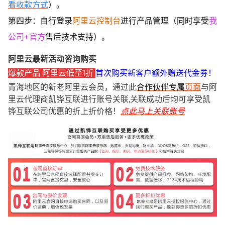
看收款方式
）。
第四步：自行登录
阿里云控制台
进行产品管理（同时享受
我
公司+官方
售后技术支持）。
阿里云最新活动咨询购买
爆款产品 阿里云低至1折
首次购买新客户额外赠送代金券！
青海地区的新老阿里云会员，通过此
合作伙伴专属
页面
与阿
里云代理商凯铧互联进行账号关联,关联成功后均可享受凯
铧互联公司优惠的折上折价格！
点此马上关联账号