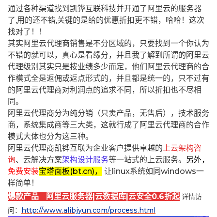
通过各种渠道找到凯铧互联科技并开通了阿里云的服务器
了,用的还不错,关键的是给的优惠折扣更不错，哈哈！这次
找对了！！
其实阿里云代理商销售是不分区域的，只要找到一个你认为
不错的就可以，真心是看缘分，并且我了解到所谓的阿里云
代理级别其实只是按业绩多少而定，他们阿里云代理商的合
作模式全是返佣或返点形式的，并且都是统一的，只不过有
的阿里云代理商对利润点的追求不同，所以折扣也不尽相
同。
阿里云代理商分为纯分销（只卖产品，无售后），技术服务
商，系统集成商等三大类，这就行成了阿里云代理商的合作
模式大体也分为这三种。
阿里云代理商凯铧互联为企业客户提供卓越的
上云架构咨
询
、云解决方案
架构设计服务
等一站式的上云服务。
另外，
免费安装
宝塔面板(bt.cn)，
让linux系统如同windows一
样简单！
爆款产品 阿里云服务器|云数据库|云安全0.6折起
详情访
问：
http://www.alibjyun.com/process.html