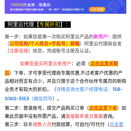
阿里云代理【
专属折扣
】：
第一步：如果您是第一次购买阿里云产品的
新用户
：
提供
（
公司名称/个人姓名+手机号；邮箱
）阿里云代理商会发
（
注册连接
）给您，完成账号注册及认证。
如果您是买阿里云
老用户
：
必须
（
点击这里关联
后
）
下单
，
才可享受代理商专属优惠,不过老客户优惠的产
品相对而言有点少，并且只限于这个合作伙伴专属页的新购
业务才有较大的折扣，
（
详情咨询大客户经理电话：
158-
0160-3153
（微信同号
）。
第二步：登录账号，提交产品购买订单（
点击这里下单
）
如
果此页面中没有所需产品，请
直接联系
我方客服
咨询。
第三步：
联系
销售人员
付款结算，可自付/可代付（
点击查