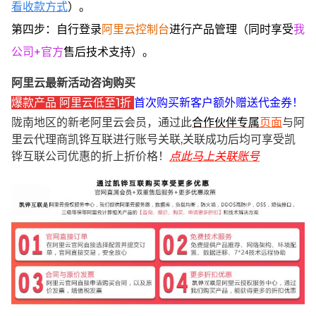
看收款方式
）。
第四步：自行登录
阿里云控制台
进行产品管理（同时享受
我
公司+官方
售后技术支持）。
阿里云最新活动咨询购买
爆款产品 阿里云低至1折
首次购买新客户额外赠送代金券！
陇南地区的新老阿里云会员，通过此
合作伙伴专属
页面
与阿
里云代理商凯铧互联进行账号关联,关联成功后均可享受凯
铧互联公司优惠的折上折价格！
点此马上关联账号