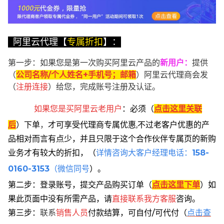
阿里云代理【
专属折扣
】：
第一步：如果您是第一次购买阿里云产品的
新用户
：
提供
（
公司名称/个人姓名+手机号；邮箱
）阿里云代理商会发
（
注册连接
）给您，完成账号注册及认证。
如果您是买阿里云
老用户
：
必须
（
点击这里关联
后
）
下单
，
才可享受代理商专属优惠,不过老客户优惠的产
品相对而言有点少，并且只限于这个合作伙伴专属页的新购
业务才有较大的折扣，
（
详情咨询大客户经理电话：
158-
0160-3153
（微信同号
）。
第二步：登录账号，提交产品购买订单（
点击这里下单
）
如
果此页面中没有所需产品，请
直接联系
我方客服
咨询。
第三步：
联系
销售人员
付款结算，可自付/可代付（
点击查