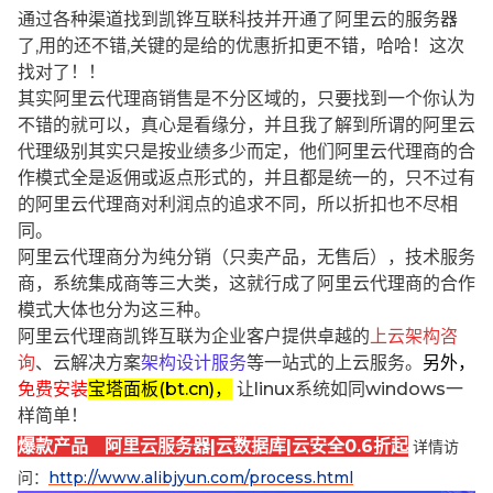
通过各种渠道找到凯铧互联科技并开通了阿里云的服务器
了,用的还不错,关键的是给的优惠折扣更不错，哈哈！这次
找对了！！
其实阿里云代理商销售是不分区域的，只要找到一个你认为
不错的就可以，真心是看缘分，并且我了解到所谓的阿里云
代理级别其实只是按业绩多少而定，他们阿里云代理商的合
作模式全是返佣或返点形式的，并且都是统一的，只不过有
的阿里云代理商对利润点的追求不同，所以折扣也不尽相
同。
阿里云代理商分为纯分销（只卖产品，无售后），技术服务
商，系统集成商等三大类，这就行成了阿里云代理商的合作
模式大体也分为这三种。
阿里云代理商凯铧互联为企业客户提供卓越的
上云架构咨
询
、云解决方案
架构设计服务
等一站式的上云服务。
另外，
免费安装
宝塔面板(bt.cn)，
让linux系统如同windows一
样简单！
爆款产品 阿里云服务器|云数据库|云安全0.6折起
详情访
问：
http://www.alibjyun.com/process.html