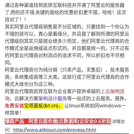
通过各种渠道找到凯铧互联科技并开通了阿里云的服务器
了,用的还不错,关键的是给的优惠折扣更不错，哈哈！这次
找对了！！
其实阿里云代理商销售是不分区域的，只要找到一个你认为
不错的就可以，真心是看缘分，并且我了解到所谓的阿里云
代理级别其实只是按业绩多少而定，他们阿里云代理商的合
作模式全是返佣或返点形式的，并且都是统一的，只不过有
的阿里云代理商对利润点的追求不同，所以折扣也不尽相
同。
阿里云代理商分为纯分销（只卖产品，无售后），技术服务
商，系统集成商等三大类，这就行成了阿里云代理商的合作
模式大体也分为这三种。
阿里云代理商凯铧互联为企业客户提供卓越的
上云架构咨
询
、云解决方案
架构设计服务
等一站式的上云服务。
另外，
免费安装
宝塔面板(bt.cn)，
让linux系统如同windows一
样简单！
爆款产品 阿里云服务器|云数据库|云安全0.6折起
详情访
问：
http://www.alibjyun.com/process.html