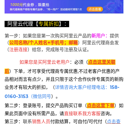
阿里云代理【
专属折扣
】：
第一步：如果您是第一次购买阿里云产品的
新用户
：
提供
（
公司名称/个人姓名+手机号；邮箱
）阿里云代理商会发
（
注册连接
）给您，完成账号注册及认证。
如果您是买阿里云
老用户
：
必须
（
点击这里关联
后
）
下单
，
才可享受代理商专属优惠,不过老客户优惠的产
品相对而言有点少，并且只限于这个合作伙伴专属页的新购
业务才有较大的折扣，
（
详情咨询大客户经理电话：
158-
0160-3153
（微信同号
）。
第二步：登录账号，提交产品购买订单（
点击这里下单
）
如
果此页面中没有所需产品，请
直接联系
我方客服
咨询。
第三步：
联系
销售人员
付款结算，可自付/可代付（
点击查