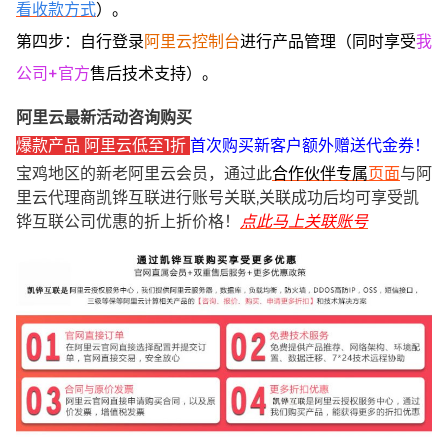
看收款方式
）。
第四步：自行登录
阿里云控制台
进行产品管理（同时享受
我
公司+官方
售后技术支持）。
阿里云最新活动咨询购买
爆款产品 阿里云低至1折
首次购买新客户额外赠送代金券！
宝鸡地区的新老阿里云会员，通过此
合作伙伴专属
页面
与阿
里云代理商凯铧互联进行账号关联,关联成功后均可享受凯
铧互联公司优惠的折上折价格！
点此马上关联账号