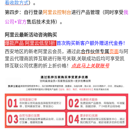
看收款方式
）。
第四步：自行登录
阿里云控制台
进行产品管理（同时享受
我
公司+官方
售后技术支持）。
阿里云最新活动咨询购买
爆款产品 阿里云低至1折
首次购买新客户额外赠送代金券！
西安地区的新老阿里云会员，通过此
合作伙伴专属
页面
与阿
里云代理商凯铧互联进行账号关联,关联成功后均可享受凯
铧互联公司优惠的折上折价格！
点此马上关联账号