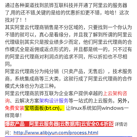
通过各种渠道找到凯铧互联科技并开通了阿里云的服务器
了,用的还不错,关键的是给的优惠折扣更不错，哈哈！这次
找对了！！
其实阿里云代理商销售是不分区域的，只要找到一个你认为
不错的就可以，真心是看缘分，并且我了解到所谓的阿里云
代理级别其实只是按业绩多少而定，他们阿里云代理商的合
作模式全是返佣或返点形式的，并且都是统一的，只不过有
的阿里云代理商对利润点的追求不同，所以折扣也不尽相
同。
阿里云代理商分为纯分销（只卖产品，无售后），技术服务
商，系统集成商等三大类，这就行成了阿里云代理商的合作
模式大体也分为这三种。
阿里云代理商凯铧互联为企业客户提供卓越的
上云架构咨
询
、云解决方案
架构设计服务
等一站式的上云服务。
另外，
免费安装
宝塔面板(bt.cn)，
让linux系统如同windows一
样简单！
爆款产品 阿里云服务器|云数据库|云安全0.6折起
详情访
问：
http://www.alibjyun.com/process.html