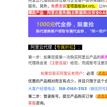
阿里云代理商凯铧互联为企业客户提供卓越的
服务。
另外，
免费安装
宝塔面板(bt.cn)，
让l
爆款产品 阿里云服务器|云数据库|云安全0.6
阿里云代理【
专属折扣
】：
第一步：如果您是第一次购买阿里云产品的
新
代理商会发（
注册连接
）给您，完成账号注册
如果您是买阿里云
老用户
：
必须
（
点击
优惠的产品相对而言有点少，并且只限于这个
大客户经理电话：
158-0160-3153
（微信同号
第二步：登录账号，提交产品购买订单（
点击
客服
咨询。