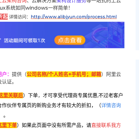
上云架构咨询
、云解决方案
架构设计服务
等一站式的上云
inux系统如同windows一样简单！
折起
详情访问：
http://www.alibjyun.com/process.html
用户
：
提供（
公司名称/个人姓名+手机号；邮箱
）阿里云
及认证。
这里关联后
）
下单
，
才可享受代理商专属优惠,不过老客户
合作伙伴专属页的新购业务才有较大的折扣，
（
详情咨询
）。
这里下单
）
如果此页面中没有所需产品，请
直接联系
我方