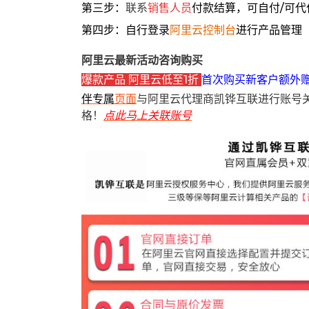
第三步：
联系
销售人员
付款结算，可自付/可代
第四步：自行登录
阿里云控制台
进行产品管理
阿里云最新活动咨询购买
爆款产品 阿里云低至1折
首次购买新客户额外
伴专属
页面
与阿里云代理商凯铧互联进行账号
格！
点此马上关联账号