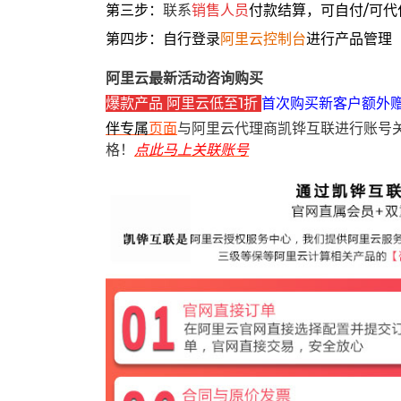
第三步：
联系
销售人员
付款结算，可自付/可代
第四步：自行登录
阿里云控制台
进行产品管理
阿里云最新活动咨询购买
爆款产品 阿里云低至1折
首次购买新客户额外
伴专属
页面
与阿里云代理商凯铧互联进行账号
格！
点此马上关联账号