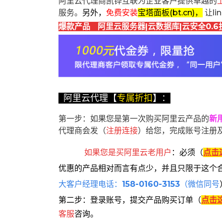
阿里云代理商凯铧互联为企业客户提供卓越的
服务。
另外，
免费安装
宝塔面板(bt.cn)，
让l
爆款产品 阿里云服务器|云数据库|云安全0.6
阿里云代理【
专属折扣
】：
第一步：如果您是第一次购买阿里云产品的
新
代理商会发（
注册连接
）给您，完成账号注册
如果您是买阿里云
老用户
：
必须
（
点击
优惠的产品相对而言有点少，并且只限于这个
大客户经理电话：
158-0160-3153
（微信同号
第二步：登录账号，提交产品购买订单（
点击
客服
咨询。