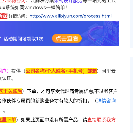
上云架构咨询
、云解决方案
架构设计服务
等一站式的上云
inux系统如同windows一样简单！
折起
详情访问：
http://www.alibjyun.com/process.html
用户
：
提供（
公司名称/个人姓名+手机号；邮箱
）阿里云
及认证。
这里关联后
）
下单
，
才可享受代理商专属优惠,不过老客户
合作伙伴专属页的新购业务才有较大的折扣，
（
详情咨询
）。
这里下单
）
如果此页面中没有所需产品，请
直接联系
我方