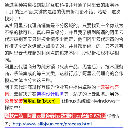
通过各种渠道找到凯铧互联科技并开通了阿里云的服务器
了,用的还不错,关键的是给的优惠折扣更不错，哈哈！这次
找对了！！
其实阿里云代理商销售是不分区域的，只要找到一个你认为
不错的就可以，真心是看缘分，并且我了解到所谓的阿里云
代理级别其实只是按业绩多少而定，他们阿里云代理商的合
作模式全是返佣或返点形式的，并且都是统一的，只不过有
的阿里云代理商对利润点的追求不同，所以折扣也不尽相
同。
阿里云代理商分为纯分销（只卖产品，无售后），技术服务
商，系统集成商等三大类，这就行成了阿里云代理商的合作
模式大体也分为这三种。
阿里云代理商凯铧互联为企业客户提供卓越的
上云架构咨
询
、云解决方案
架构设计服务
等一站式的上云服务。
另外，
免费安装
宝塔面板(bt.cn)，
让linux系统如同windows一
样简单！
爆款产品 阿里云服务器|云数据库|云安全0.6折起
详情访
问：
http://www.alibjyun.com/process.html