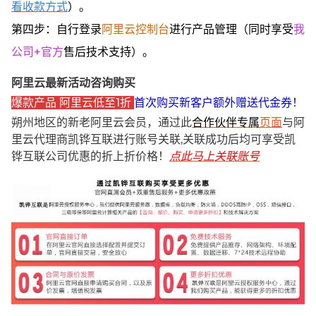
看收款方式
）。
第四步：自行登录
阿里云控制台
进行产品管理（同时享受
我
公司+官方
售后技术支持）。
阿里云最新活动咨询购买
爆款产品 阿里云低至1折
首次购买新客户额外赠送代金券！
朔州地区的新老阿里云会员，通过此
合作伙伴专属
页面
与阿
里云代理商凯铧互联进行账号关联,关联成功后均可享受凯
铧互联公司优惠的折上折价格！
点此马上关联账号