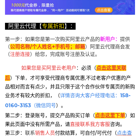
阿里云代理【
专属折扣
】：
第一步：如果您是第一次购买阿里云产品的
新用户
：
提供
（
公司名称/个人姓名+手机号；邮箱
）阿里云代理商会发
（
注册连接
）给您，完成账号注册及认证。
如果您是买阿里云
老用户
：
必须
（
点击这里关联
后
）
下单
，
才可享受代理商专属优惠,不过老客户优惠的产
品相对而言有点少，并且只限于这个合作伙伴专属页的新购
业务才有较大的折扣，
（
详情咨询大客户经理电话：
158-
0160-3153
（微信同号
）。
第二步：登录账号，提交产品购买订单（
点击这里下单
）
如
果此页面中没有所需产品，请
直接联系
我方客服
咨询。
第三步：
联系
销售人员
付款结算，可自付/可代付（
点击查