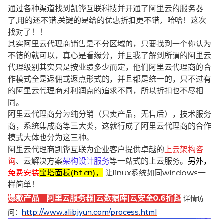
通过各种渠道找到凯铧互联科技并开通了阿里云的服务器
了,用的还不错,关键的是给的优惠折扣更不错，哈哈！这次
找对了！！
其实阿里云代理商销售是不分区域的，只要找到一个你认为
不错的就可以，真心是看缘分，并且我了解到所谓的阿里云
代理级别其实只是按业绩多少而定，他们阿里云代理商的合
作模式全是返佣或返点形式的，并且都是统一的，只不过有
的阿里云代理商对利润点的追求不同，所以折扣也不尽相
同。
阿里云代理商分为纯分销（只卖产品，无售后），技术服务
商，系统集成商等三大类，这就行成了阿里云代理商的合作
模式大体也分为这三种。
阿里云代理商凯铧互联为企业客户提供卓越的
上云架构咨
询
、云解决方案
架构设计服务
等一站式的上云服务。
另外，
免费安装
宝塔面板(bt.cn)，
让linux系统如同windows一
样简单！
爆款产品 阿里云服务器|云数据库|云安全0.6折起
详情访
问：
http://www.alibjyun.com/process.html