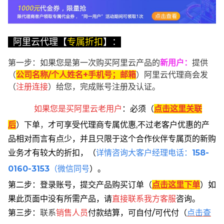
阿里云代理【
专属折扣
】：
第一步：如果您是第一次购买阿里云产品的
新用户
：
提供
（
公司名称/个人姓名+手机号；邮箱
）阿里云代理商会发
（
注册连接
）给您，完成账号注册及认证。
如果您是买阿里云
老用户
：
必须
（
点击这里关联
后
）
下单
，
才可享受代理商专属优惠,不过老客户优惠的产
品相对而言有点少，并且只限于这个合作伙伴专属页的新购
业务才有较大的折扣，
（
详情咨询大客户经理电话：
158-
0160-3153
（微信同号
）。
第二步：登录账号，提交产品购买订单（
点击这里下单
）
如
果此页面中没有所需产品，请
直接联系
我方客服
咨询。
第三步：
联系
销售人员
付款结算，可自付/可代付（
点击查