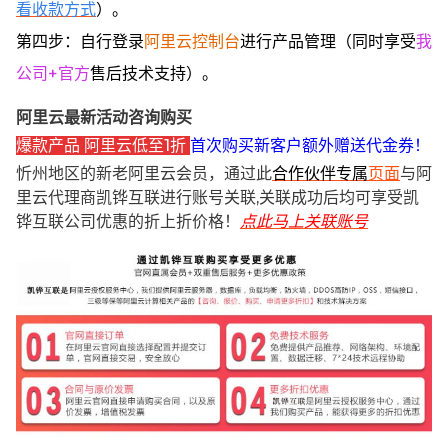
看收款方式
）。
第四步：自行登录
阿里云控制台
进行产品管理（同时享受
我
公司+官方
售后技术支持）。
阿里云最新活动咨询购买
爆款产品 阿里云低至1折
首次购买新客户额外赠送代金券！
忻州地区的新老阿里云会员，通过此
合作伙伴专属
页面
与阿
里云代理商凯铧互联进行账号关联,关联成功后均可享受凯
铧互联公司优惠的折上折价格！
点此马上关联账号